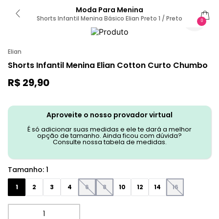
Moda Para Menina
Shorts Infantil Menina Básico Elian Preto 1 / Preto
0
Elian
Shorts Infantil Menina Elian Cotton Curto Chumbo
R$
29
,
90
Aproveite o nosso provador virtual
É só adicionar suas medidas e ele te dará a melhor
opção de tamanho. Ainda ficou com dúvida?
Consulte nossa tabela de medidas.
Tamanho
:
1
1
2
3
4
6
8
10
12
14
16