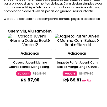
para brincadeiras e momentos de lazer. Com design simples e cor
chumbo versátil, é perfeito para compor looks casuais e estilosos,
combinando com diversas peças do guarda-roupa infantil.
O produto ofertado não acompanha demais peças e acessórios.
Quem viu, viu também
Adicionar
Adicionar
Ves
Casaco Juvenil Menina
Jaqueta Puffer Juvenil Com
Xadrez Flanela Manga Longa
Bolsos Manga Longa Cinza
Verde
Claro
R$
219
,
90
R$
379
,
90
60%OFF
76%OFF
R$
87
,
96
R$
89
,
91
no Pix