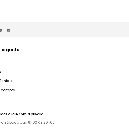
 a gente
a
técnicos
e compra
idas? Fale com a privalia
 a sábado das 8h00 às 20h00.