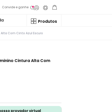
Convide e ganhe
da
Produtos
 Alta Com Cinto Azul Escuro
minino Cintura Alta Com
nosso provador virtual