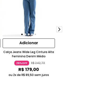
Adicionar
Adicionar
Calça Jeans Wide Leg Cintura Alta
Calça Jeans Wide Leg Cintura Al
Feminina Denim Médio
Algodão Azul Denim
R$
242
,
73
R$
242
,
73
26%OFF
26%OFF
R$
179
,
00
R$
179
,
00
ou 2x de
R$
89
,
50
sem juros
ou 2x de
R$
89
,
50
sem juros