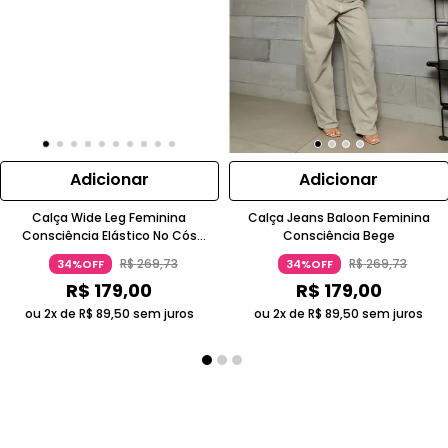
Adicionar
Adicionar
Calça Wide Leg Feminina
Calça Jeans Baloon Feminina
Consciência Elástico No Cós
Consciência Bege
Algodão Denim Lavagem Azul
R$
269
,
73
R$
269
,
73
34%OFF
34%OFF
Marinho 24899
R$
179
,
00
R$
179
,
00
ou 2x de
R$
89
,
50
sem juros
ou 2x de
R$
89
,
50
sem juros