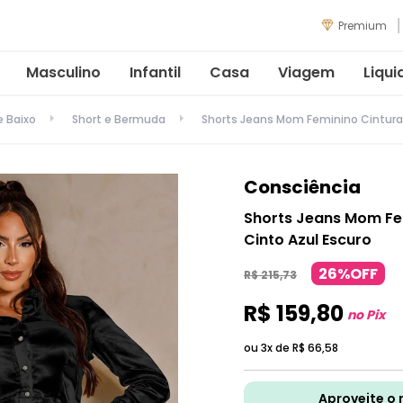
Premium
Masculino
Infantil
Casa
Viagem
Liqui
e Baixo
Short e Bermuda
Shorts Jeans Mom Feminino Cintura
Consciência
Shorts Jeans Mom Fe
Cinto Azul Escuro
26%OFF
R$
215
,
73
R$
159
,
80
no Pix
ou 3x de
R$
66
,
58
Aproveite o 