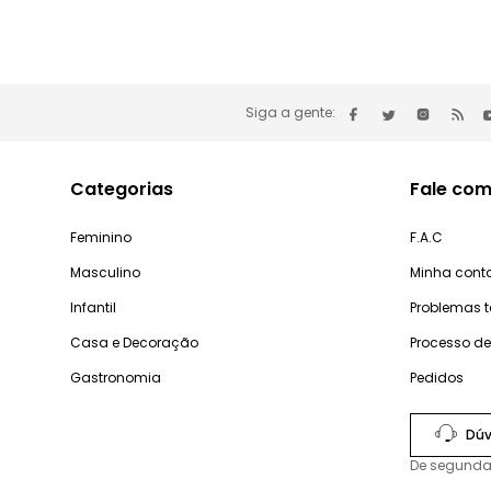
Siga a gente:
Categorias
Fale com
Feminino
F.A.C
Masculino
Minha cont
Infantil
Problemas 
Casa e Decoração
Processo d
Gastronomia
Pedidos
Dúv
De segunda