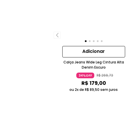
Adicionar
Calça Jeans Wide Leg Cintura Alta
Denim Escuro
R$
269
,
73
34%OFF
R$
179
,
00
ou 2x de
R$
89
,
50
sem juros