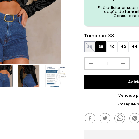
É só adicionar suas
opção de tamanh
Consulte no
Tamanho
:
38
36
38
40
42
44
Adici
Vendido p
Entregue 