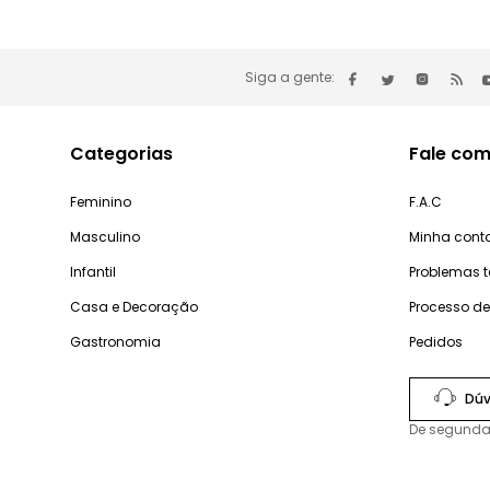
Siga a gente:
Categorias
Fale com
Feminino
F.A.C
Masculino
Minha cont
Infantil
Problemas 
Casa e Decoração
Processo d
Gastronomia
Pedidos
Dúv
De segunda