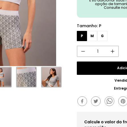
É só adicionar suas
opção de tamanh
Consulte no
Tamanho
:
P
P
M
G
Adici
Vendi
Entreg