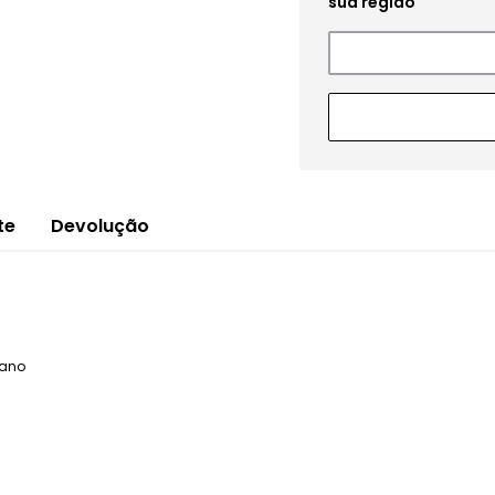
te
Devolução
tano