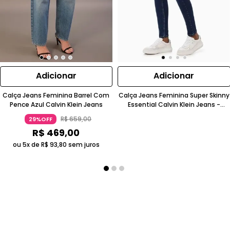
Adicionar
Adicionar
Calça Jeans Feminina Barrel Com
Calça Jeans Feminina Super Skinny
Pence Azul Calvin Klein Jeans
Essential Calvin Klein Jeans -
Marinho
R$
659
,
00
29%OFF
R$
469
,
00
ou 5x de
R$
93
,
80
sem juros