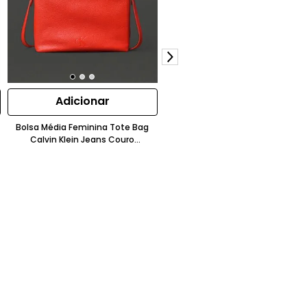
Adicionar
Adicionar
Bolsa Média Feminina Tote Bag
Bolsa Masculina Mini Sport
Calvin Klein Jeans Couro
Essentials Transversal Calvin Kle
Granulado Laranja
Jeans Caqui Claro
R$
599
,
00
50%OFF
R$
299
,
00
ou 4x de
R$
74
,
75
sem juros