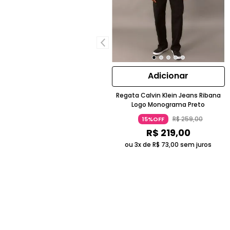
Adicionar
Regata Calvin Klein Jeans Ribana
Logo Monograma Preto
R$
259
,
00
15%OFF
R$
219
,
00
ou 3x de
R$
73
,
00
sem juros