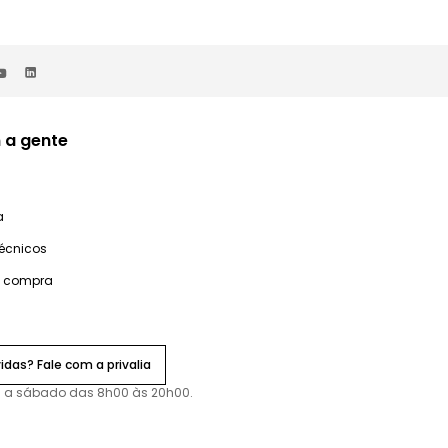
 a gente
a
técnicos
e compra
idas? Fale com a privalia
 a sábado das 8h00 às 20h00.