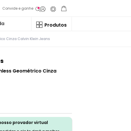
Convide e ganhe
da
Produtos
o Cinza Calvin Klein Jeans
ns
less Geométrico Cinza
nosso provador virtual