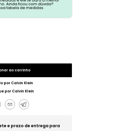
 medidas e ele te dará a melhor
o. Ainda ficou com dúvida?
ssa tabela de medidas.
onar ao carrinho
do por
Calvin Klein
ue por
Calvin Klein