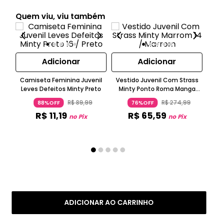
Quem viu, viu também
Adicionar
Adicionar
Camiseta Feminina Juvenil
Vestido Juvenil Com Strass
T-S
Leves Defeitos Minty Preto
Minty Ponto Roma Manga
Curta Bege
R$
89
,
99
R$
274
,
99
88%OFF
76%OFF
R$
11
,
19
R$
65
,
59
no Pix
no Pix
ADICIONAR AO CARRINHO