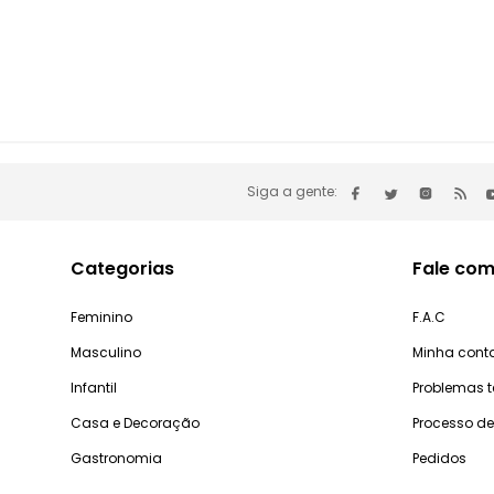
Siga a gente:
Categorias
Fale com
Feminino
F.A.C
Masculino
Minha cont
Infantil
Problemas 
Casa e Decoração
Processo d
Gastronomia
Pedidos