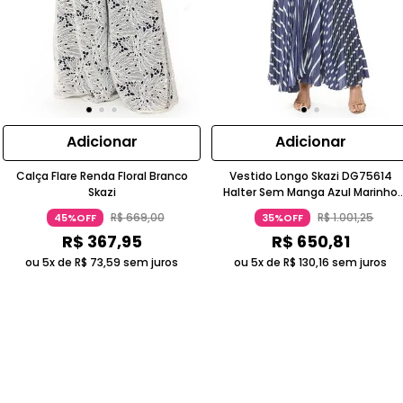
Adicionar
Adicionar
Calça Flare Renda Floral Branco
Vestido Longo Skazi DG75614
Skazi
Halter Sem Manga Azul Marinho
Listrado
R$
669
,
00
R$
1
.
001
,
25
45%OFF
35%OFF
R$
367
,
95
R$
650
,
81
ou 5x de
R$
73
,
59
sem juros
ou 5x de
R$
130
,
16
sem juros