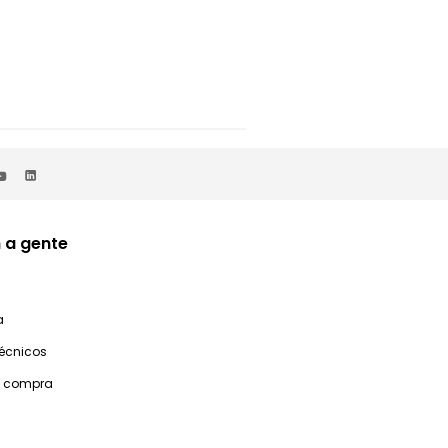
 a gente
a
técnicos
e compra