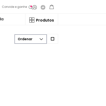
Convide e ganhe
da
Produtos