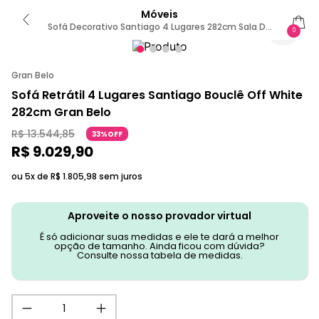
Móveis
Sofá Decorativo Santiago 4 Lugares 282cm Sala De
0
Estar Retrátil Modulado Bouclê Off White G89 - Gran
Belo
Gran Belo
Sofá Retrátil 4 Lugares Santiago Bouclê Off White
282cm Gran Belo
R$
13
.
544
,
85
33%OFF
R$
9
.
029
,
90
ou 5x de
R$
1
.
805
,
98
sem juros
Aproveite o nosso provador virtual
É só adicionar suas medidas e ele te dará a melhor
opção de tamanho. Ainda ficou com dúvida?
Consulte nossa tabela de medidas.