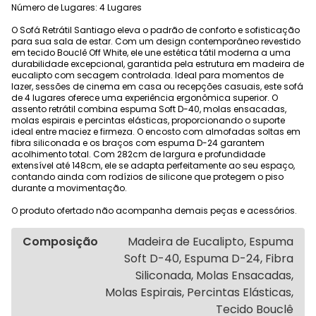
Número de Lugares: 4 Lugares
O Sofá Retrátil Santiago eleva o padrão de conforto e sofisticação
para sua sala de estar. Com um design contemporâneo revestido
em tecido Bouclê Off White, ele une estética tátil moderna a uma
durabilidade excepcional, garantida pela estrutura em madeira de
eucalipto com secagem controlada. Ideal para momentos de
lazer, sessões de cinema em casa ou recepções casuais, este sofá
de 4 lugares oferece uma experiência ergonômica superior. O
assento retrátil combina espuma Soft D-40, molas ensacadas,
molas espirais e percintas elásticas, proporcionando o suporte
ideal entre maciez e firmeza. O encosto com almofadas soltas em
fibra siliconada e os braços com espuma D-24 garantem
acolhimento total. Com 282cm de largura e profundidade
extensível até 148cm, ele se adapta perfeitamente ao seu espaço,
contando ainda com rodízios de silicone que protegem o piso
durante a movimentação.
O produto ofertado não acompanha demais peças e acessórios.
Composição
Madeira de Eucalipto, Espuma
Soft D-40, Espuma D-24, Fibra
Siliconada, Molas Ensacadas,
Molas Espirais, Percintas Elásticas,
Tecido Bouclê