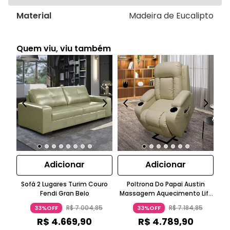
Material
Madeira de Eucalipto
Quem viu, viu também
Adicionar
Adicionar
Sofá 2 Lugares Turim Couro
Poltrona Do Papai Austin
Kit
Fendi Gran Belo
Massagem Aquecimento Lift
St
PU Bege Gran Belo
E L
R$
7
.
004
,
85
R$
7
.
184
,
85
33%OFF
33%OFF
R$
4
.
669
,
90
R$
4
.
789
,
90