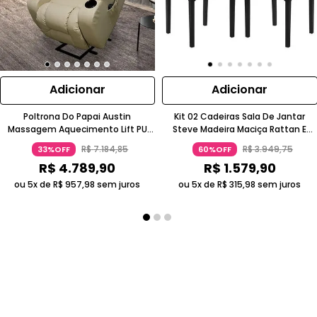
Adicionar
Adicionar
Poltrona Do Papai Austin
Kit 02 Cadeiras Sala De Jantar
Massagem Aquecimento Lift PU
Steve Madeira Maciça Rattan E
Bege Gran Belo
Linho Cinza Ébano Gran Belo
R$
7
.
184
,
85
R$
3
.
949
,
75
33%OFF
60%OFF
R$
4
.
789
,
90
R$
1
.
579
,
90
ou 5x de
R$
957
,
98
sem juros
ou 5x de
R$
315
,
98
sem juros