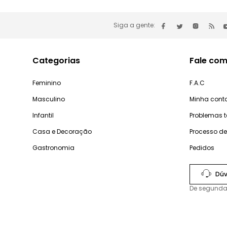
Siga a gente:
Categorias
Fale com
Feminino
F.A.C
Masculino
Minha cont
Infantil
Problemas 
Casa e Decoração
Processo d
Gastronomia
Pedidos
Dúv
De segunda