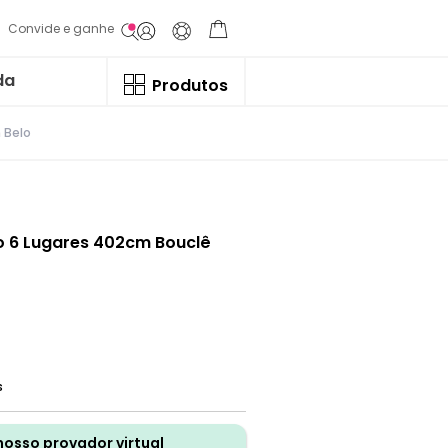
Convide e ganhe
da
Produtos
 Belo
go 6 Lugares 402cm Bouclê
s
nosso provador virtual