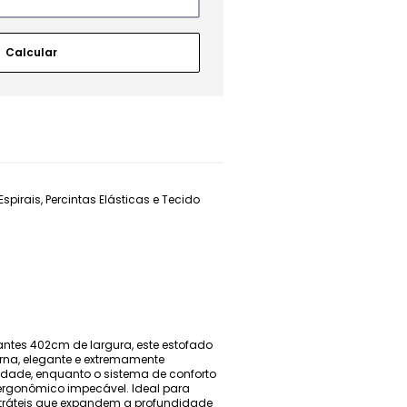
irais, Percintas Elásticas e Tecido
nantes 402cm de largura, este estofado
rna, elegante e extremamente
dade, enquanto o sistema de conforto
ergonômico impecável. Ideal para
etráteis que expandem a profundidade