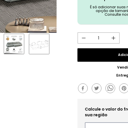
É só adicionar suas
opção de tamanh
Consulte no
Adici
Vendi
Entre