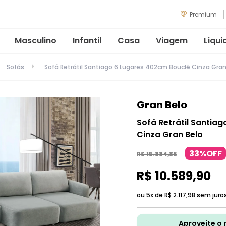
Premium
Masculino
Infantil
Casa
Viagem
Liqui
Sofás
Sofá Retrátil Santiago 6 Lugares 402cm Bouclê Cinza Gran
Gran Belo
Sofá Retrátil Santia
Cinza Gran Belo
33%OFF
R$
15
.
884
,
85
R$
10
.
589
,
90
ou 5x de
R$
2
.
117
,
98
sem juro
Aproveite o 