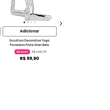
Adicionar
Adicionar
Escultura Decorativa Yoga
Escultura Decorativa Yoga G39
Porcelana Prata Gran Belo
Porcelana Prata Gran Belo
R$
249
,
75
R$
249
,
75
60%OFF
60%OFF
R$
99
,
90
R$
99
,
90