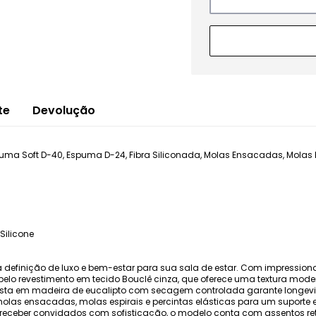
te
Devolução
ma Soft D-40, Espuma D-24, Fibra Siliconada, Molas Ensacadas, Molas Esp
Silicone
é a definição de luxo e bem-estar para sua sala de estar. Com impressio
lo revestimento em tecido Bouclê cinza, que oferece uma textura mode
busta em madeira de eucalipto com secagem controlada garante longevi
as ensacadas, molas espirais e percintas elásticas para um suporte 
 receber convidados com sofisticação, o modelo conta com assentos r