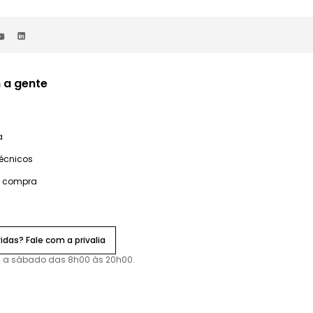
 a gente
a
técnicos
e compra
idas? Fale com a privalia
 a sábado das 8h00 às 20h00.