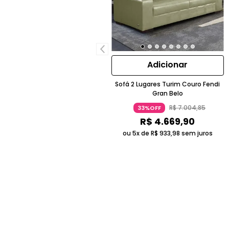
Adicionar
Sofá 2 Lugares Turim Couro Fendi
Gran Belo
R$
7
.
004
,
85
33%OFF
R$
4
.
669
,
90
ou 5x de
R$
933
,
98
sem juros