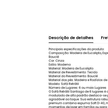
Descrição de detalhes
Fre
Principais especificações do produto:
Composição: Madeira de Eucalipto, Espu
Bouclê
Cor: Cinza
Estilo: Moderno
Material: Madeira de Eucalipto
Material de Revestimento: Tecido
Material do Revestimento: Bouclê
Material dos pés: Madeira e Rodízios de 
Modelo: Sofá Retrátil
Número de Lugares: 6 ou mais Lugares
O Sofá Retrátil Santiago de 6 lugares 
modulado de alto padrão destaca-se pe
agradável ao toque. Sua estrutura ro
premium combina espuma Soft D-40, mol
momentos de lazer em família ou para