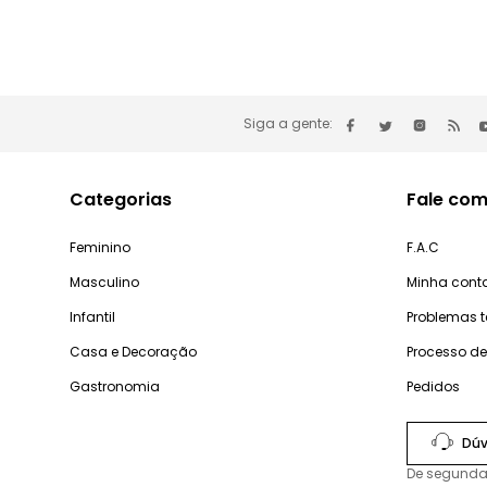
Siga a gente:
Categorias
Fale com
Feminino
F.A.C
Masculino
Minha cont
Infantil
Problemas 
Casa e Decoração
Processo d
Gastronomia
Pedidos
Dúv
De segunda