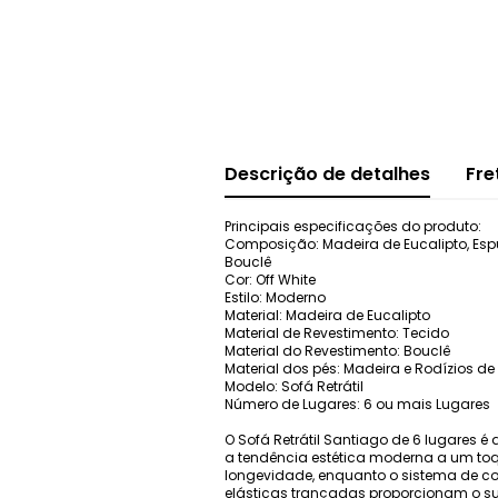
Descrição de detalhes
Fre
Principais especificações do produto:
Composição: Madeira de Eucalipto, Espu
Bouclê
Cor: Off White
Estilo: Moderno
Material: Madeira de Eucalipto
Material de Revestimento: Tecido
Material do Revestimento: Bouclê
Material dos pés: Madeira e Rodízios de 
Modelo: Sofá Retrátil
Número de Lugares: 6 ou mais Lugares
O Sofá Retrátil Santiago de 6 lugares é
a tendência estética moderna a um to
longevidade, enquanto o sistema de co
elásticas trançadas proporcionam o su