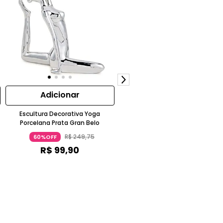
Adicionar
Adicionar
Escultura Decorativa Yoga
Escultura Decorativa Yoga G39
Porcelana Prata Gran Belo
Porcelana Prata Gran Belo
R$
249
,
75
R$
249
,
75
60%OFF
60%OFF
R$
99
,
90
R$
99
,
90