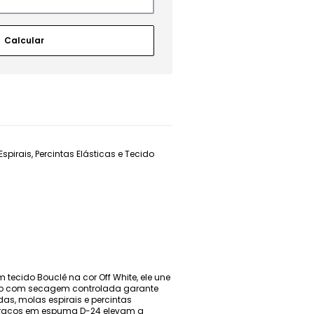
irais, Percintas Elásticas e Tecido
 tecido Bouclê na cor Off White, ele une
pto com secagem controlada garante
s, molas espirais e percintas
s braços em espuma D-24 elevam a