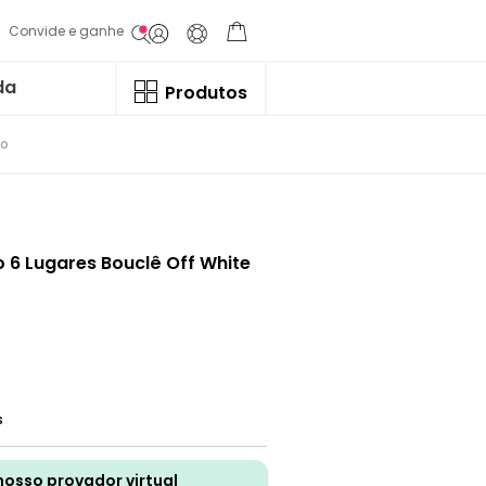
Convide e ganhe
da
Produtos
lo
o 6 Lugares Bouclê Off White
s
nosso provador virtual