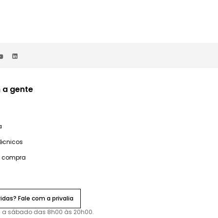
 a gente
a
técnicos
e compra
idas? Fale com a privalia
 a sábado das 8h00 às 20h00.