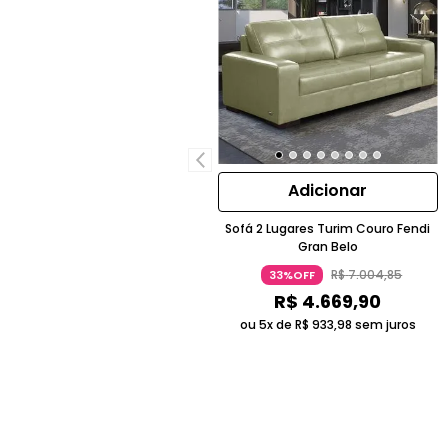
Adicionar
Sofá 2 Lugares Turim Couro Fendi
Gran Belo
R$
7
.
004
,
85
33%OFF
R$
4
.
669
,
90
ou 5x de
R$
933
,
98
sem juros