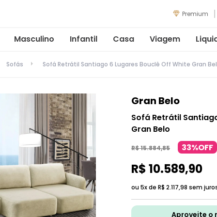
Premium
Masculino
Infantil
Casa
Viagem
Liqui
Sofás
Sofá Retrátil Santiago 6 Lugares Bouclê Off White Gran Be
Gran Belo
Sofá Retrátil Santiag
Gran Belo
33%OFF
R$
15
.
884
,
85
R$
10
.
589
,
90
ou 5x de
R$
2
.
117
,
98
sem juro
Aproveite o 