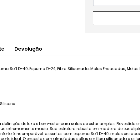
te
Devolução
ma Soft D-40, Espuma D-24, Fibra Siliconada, Molas Ensacadas, Molas Esp
Silicone
 a definição de luxo e bem-estar para salas de estar amplas. Revestido em
que extremamente macio. Sua estrutura robusta em madeira de eucali
nforto é incomparável: assentos com espuma Soft D-40, molas ensacada
porte ideal. O encosto com almofadas soltas em fibra siliconada e o