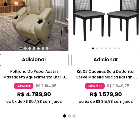
Adicionar
Adicionar
Poltrona Do Papai Austin
Kit 02 Cadeiras Sala De Jantar
Massagem Aquecimento Lift PU
Steve Madeira Maciça Rattan E
Bege Gran Belo
Linho Cinza Ébano Gran Belo
R$
7
.
184
,
85
R$
3
.
949
,
75
33%OFF
60%OFF
R$
4
.
789
,
90
R$
1
.
579
,
90
ou 5x de
R$
957
,
98
sem juros
ou 5x de
R$
315
,
98
sem juros