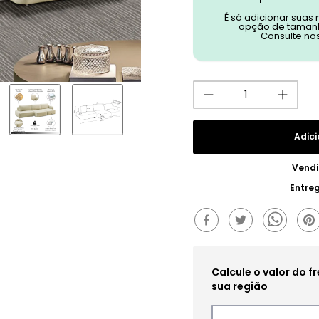
É só adicionar suas
opção de tamanh
Consulte no
Adici
Vendi
Entre