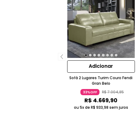
Adicionar
Sofá 2 Lugares Turim Couro Fendi
Gran Belo
R$
7
.
004
,
85
33%OFF
R$
4
.
669
,
90
ou 5x de
R$
933
,
98
sem juros