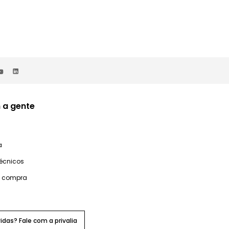
 a gente
a
técnicos
e compra
idas? Fale com a privalia