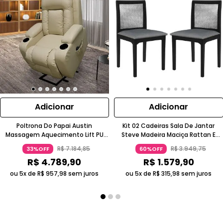
Adicionar
Adicionar
Poltrona Do Papai Austin
Kit 02 Cadeiras Sala De Jantar
Massagem Aquecimento Lift PU
Steve Madeira Maciça Rattan E
Bege Gran Belo
Linho Cinza Ébano Gran Belo
R$
7
.
184
,
85
R$
3
.
949
,
75
33%OFF
60%OFF
R$
4
.
789
,
90
R$
1
.
579
,
90
ou 5x de
R$
957
,
98
sem juros
ou 5x de
R$
315
,
98
sem juros