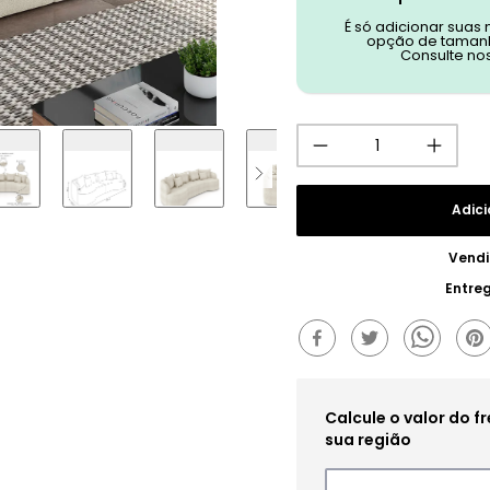
É só adicionar suas
opção de tamanh
Consulte no
Adici
Vendi
Entre