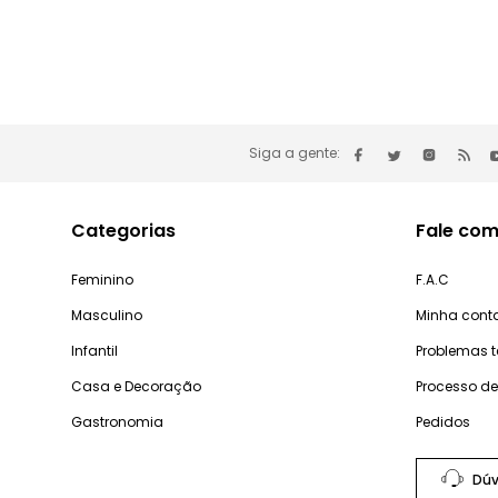
Siga a gente:
Categorias
Fale com
Feminino
F.A.C
Masculino
Minha cont
Infantil
Problemas 
Casa e Decoração
Processo d
Gastronomia
Pedidos
Dúv