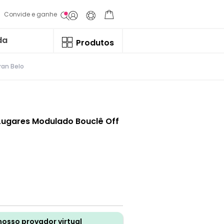
Convide e ganhe
da
Produtos
ran Belo
3 Lugares Modulado Bouclê Off
nosso provador virtual