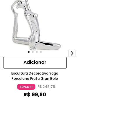
Adicionar
Adicionar
Escultura Decorativa Yoga
Escultura Decorativa Yoga G39
Porcelana Prata Gran Belo
Porcelana Prata Gran Belo
R$
249
,
75
R$
249
,
75
60%OFF
60%OFF
R$
99
,
90
R$
99
,
90