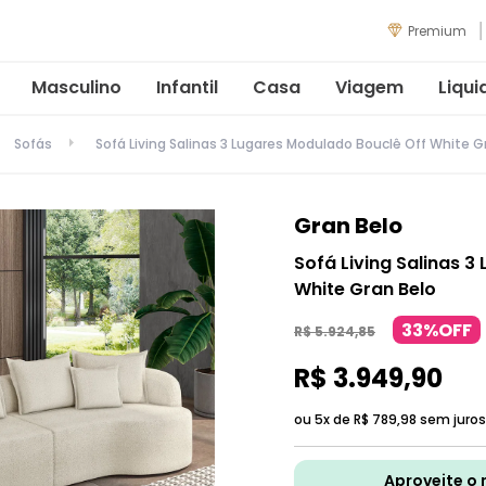
Premium
Masculino
Infantil
Casa
Viagem
Liqui
Sofás
Sofá Living Salinas 3 Lugares Modulado Bouclê Off White G
Gran Belo
Sofá Living Salinas 
White Gran Belo
33%OFF
R$
5
.
924
,
85
R$
3
.
949
,
90
ou 5x de
R$
789
,
98
sem juros
Aproveite o 