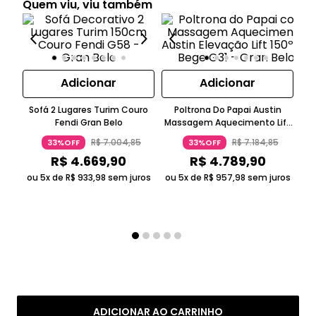
Quem viu, viu também
Adicionar
Adicionar
Sofá 2 Lugares Turim Couro
Poltrona Do Papai Austin
Fendi Gran Belo
Massagem Aquecimento Lift
Kit
PU Bege Gran Belo
St
R$
7
.
004
,
85
R$
7
.
184
,
85
33%OFF
33%OFF
E 
R$
4
.
669
,
90
R$
4
.
789
,
90
ou 5x de
R$
933
,
98
sem juros
ou 5x de
R$
957
,
98
sem juros
ou
ADICIONAR AO CARRINHO