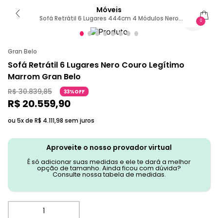
Móveis
Sofá Retrátil 6 Lugares 444cm 4 Módulos Nero
0
Couro Marrom G52 - Gran Belo
Gran Belo
Sofá Retrátil 6 Lugares Nero Couro Legítimo
Marrom Gran Belo
R$
30
.
839
,
85
33%OFF
R$
20
.
559
,
90
ou 5x de
R$
4
.
111
,
98
sem juros
Aproveite o nosso provador virtual
É só adicionar suas medidas e ele te dará a melhor
opção de tamanho. Ainda ficou com dúvida?
Consulte nossa tabela de medidas.