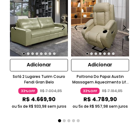
Adicionar
Adicionar
Sofá 2 Lugares Turim Couro
Poltrona Do Papai Austin
Kit
Fendi Gran Belo
Massagem Aquecimento Lift
St
PU Bege Gran Belo
E L
R$
7
.
004
,
85
R$
7
.
184
,
85
33%OFF
33%OFF
R$
4
.
669
,
90
R$
4
.
789
,
90
ou 5x de
R$
933
,
98
sem juros
ou 5x de
R$
957
,
98
sem juros
ou