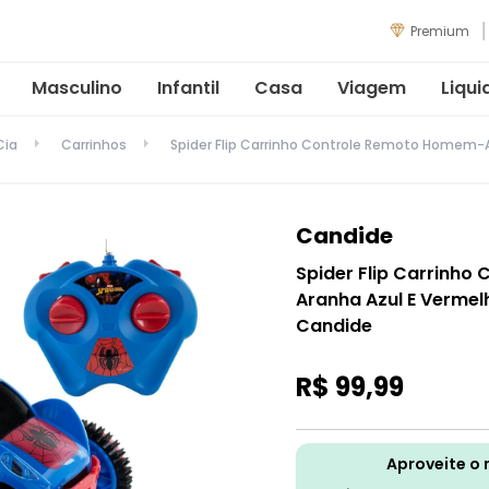
Premium
Masculino
Infantil
Casa
Viagem
Liqui
Cia
Carrinhos
Spider Flip Carrinho Controle Remoto Homem-
Candide
Spider Flip Carrinh
Aranha Azul E Vermel
Candide
R$
99
,
99
Aproveite o 