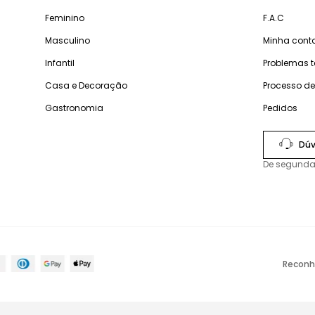
Feminino
F.A.C
Masculino
Minha cont
Infantil
Problemas 
Casa e Decoração
Processo d
Gastronomia
Pedidos
Dúv
De segunda
Reconh