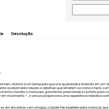
te
Devolução
a
o Homem-Aranha é um brinquedo que une qualidade e diversão em um de
resenta acabamento robusto e detalhes que remetem ao icônico herói, c
rgonômico facilita o manuseio, garantindo praticidade e conforto para c
r em movimento —, o veículo proporciona uma experiência interativa e 
ou em encontros com amigos, o Spider Flip é perfeito para crianças qu