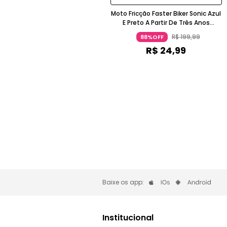
Moto Fricção Faster Biker Sonic Azul
E Preto A Partir De Três Anos
Candide
R$
199
,
99
88%OFF
R$
24
,
99
Baixe os app:
Institucional