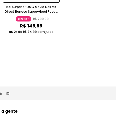
LOL Surprise! OMG Movie Doll Ms
School Time Cocomelon Conjun
Direct Boneca Super-Herói Rosa E
De Bonecos JJ Bella Sra. Appleber
Roxo 5-7 Anos Candide
Multicolorido 3-4 Anos Candide
R$
799
,
99
R$
399
,
99
81%OFF
80%OFF
R$
149
,
99
R$
78
,
00
ou 2x de
R$
74
,
99
sem juros
 a gente