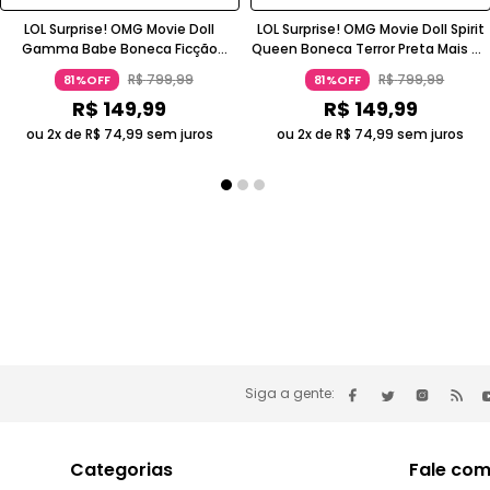
LOL Surprise! OMG Movie Doll
LOL Surprise! OMG Movie Doll Spirit
Gamma Babe Boneca Ficção
Queen Boneca Terror Preta Mais De
Científica Roxo Metálico 5-7 Anos
14 Anos Candide
R$
799
,
99
R$
799
,
99
81%OFF
81%OFF
Candide
R$
149
,
99
R$
149
,
99
ou 2x de
R$
74
,
99
sem juros
ou 2x de
R$
74
,
99
sem juros
Siga a gente:
Categorias
Fale com