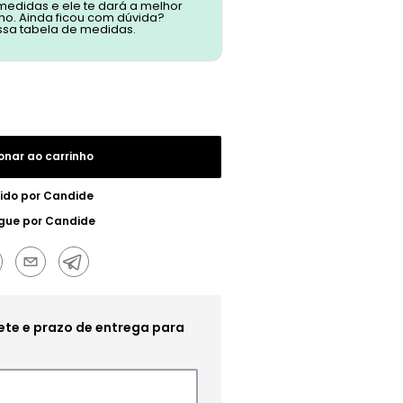
 medidas e ele te dará a melhor
o. Ainda ficou com dúvida?
ssa tabela de medidas.
onar ao carrinho
ido por
Candide
gue por
Candide