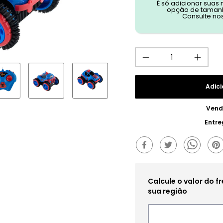
É só adicionar suas
opção de tamanh
Consulte no
Adici
Vend
Entre