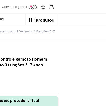
Convide e ganhe
da
Produtos
Aranha Azul E Vermelho 3 Funções 5-7
o Controle Remoto Homem-
ho 3 Funções 5-7 Anos
nosso provador virtual