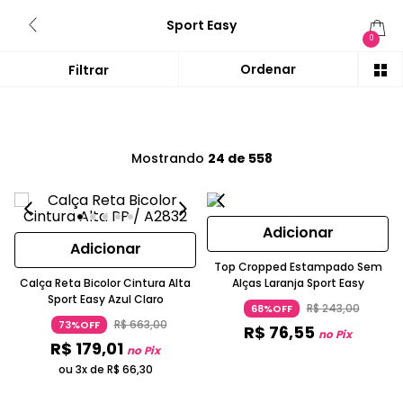
Sport Easy
0
Mostrando
24 de 558
Adicionar
Adicionar
Top Cropped Estampado Sem
Calça Reta Bicolor Cintura Alta
Alças Laranja Sport Easy
Sport Easy Azul Claro
R$
243
,
00
68%OFF
R$
663
,
00
73%OFF
R$
76
,
55
no Pix
R$
179
,
01
no Pix
ou 3x de
R$
66
,
30