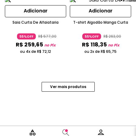
Adicionar
Adicionar
Saia Curta De Alfaiataria
T-shirt Algodão Manga Curta
R$
577
,
00
R$
263
,
00
55%OFF
55%OFF
R$
259
,
65
R$
118
,
35
no Pix
no Pix
ou 4x de
R$
72
,
12
ou 2x de
R$
65
,
75