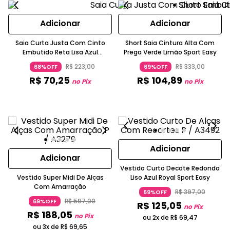
Adicionar
Adicionar
Saia Curta Justa Com Cinto
Short Saia Cintura Alta Com
Embutido Reta Lisa Azul
Prega Verde Limão Sport Easy
Turquesa
R$
223
,
00
R$
333
,
00
68%OFF
69%OFF
R$
70
,
25
R$
104
,
89
no Pix
no Pix
Adicionar
Adicionar
Vestido Curto Decote Redondo
Vestido Super Midi De Alças
Liso Azul Royal Sport Easy
Com Amarração
R$
397
,
00
69%OFF
R$
597
,
00
69%OFF
R$
125
,
05
no Pix
R$
188
,
05
no Pix
ou 2x de
R$
69
,
47
ou 3x de
R$
69
,
65