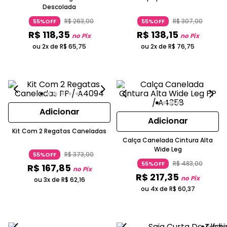
Descolada
R$
263
,
00
R$
307
,
00
55%OFF
55%OFF
R$
118
,
35
R$
138
,
15
no Pix
no Pix
ou 2x de
R$
65
,
75
ou 2x de
R$
76
,
75
Adicionar
Adicionar
Kit Com 2 Regatas Caneladas
Calça Canelada Cintura Alta
Wide Leg
R$
373
,
00
55%OFF
R$
483
,
00
55%OFF
R$
167
,
85
no Pix
R$
217
,
35
no Pix
ou 3x de
R$
62
,
16
ou 4x de
R$
60
,
37