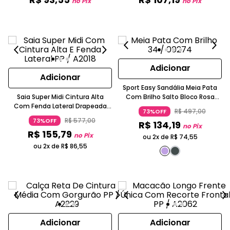
no Pix
no Pix
Adicionar
Adicionar
Sport Easy Sandália Meia Pata
Saia Super Midi Cintura Alta
Com Brilho Salto Bloco Rosa
Com Fenda Lateral Drapeada
Metálico
R$
497
,
00
73%OFF
Rosa Vibrante
R$
577
,
00
73%OFF
R$
134
,
19
no Pix
R$
155
,
79
no Pix
ou 2x de
R$
74
,
55
ou 2x de
R$
86
,
55
Adicionar
Adicionar