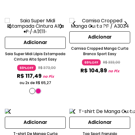
Adicionar
Adicionar
Camisa Cropped Manga Curta
Saia Super Midi Lápis Estampada
Branco Sport Easy
Cintura Alta Sport Easy
R$
333
,
00
69%OFF
R$
373
,
00
69%OFF
R$
104
,
89
no Pix
R$
117
,
49
no Pix
ou 2x de
R$
65
,
27
Adicionar
Adicionar
T-shirt De Manga Curta
Top Sport Franzido