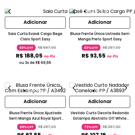
Adicionar
Adicionar
Saia Curta Evasê Cargo Bege
Blusa Frente Única Listrada Sem
Claro Sport Easy
Manga Preto Sport Easy
R$
597
,
00
R$
297
,
00
69%OFF
69%OFF
R$
188
,
05
R$
93
,
55
no Pix
no Pix
ou 3x de
R$
69
,
65
Adicionar
Adicionar
Blusa Frente Única Ajustada
Vestido Curto Decote Redondo
Sem Manga Azul Royal Sport
Estampa Abstrato Off White
Easy
Sport Easy
R$
297
,
00
R$
397
,
00
69%OFF
73%OFF
R$
93
,
55
R$
107
,
19