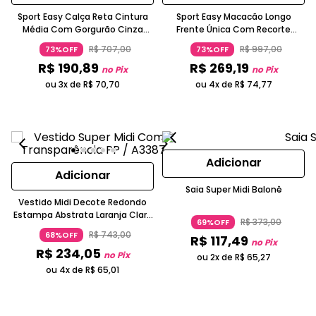
Sport Easy Calça Reta Cintura
Sport Easy Macacão Longo
Média Com Gorgurão Cinza
Frente Única Com Recorte
Claro
Frontal Vermelho Vibrante
R$
707
,
00
R$
997
,
00
73%OFF
73%OFF
R$
190
,
89
R$
269
,
19
no Pix
no Pix
ou 3x de
R$
70
,
70
ou 4x de
R$
74
,
77
Adicionar
Adicionar
Saia Super Midi Balonê
Vestido Midi Decote Redondo
Estampa Abstrata Laranja Claro
R$
373
,
00
69%OFF
Sport Easy
R$
743
,
00
68%OFF
R$
117
,
49
no Pix
R$
234
,
05
no Pix
ou 2x de
R$
65
,
27
ou 4x de
R$
65
,
01