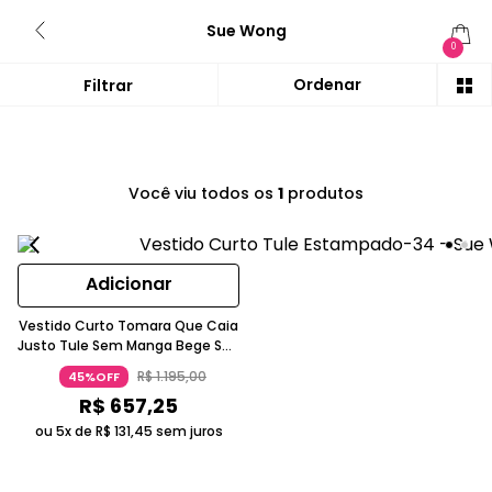
Sue Wong
0
Você viu todos os
1
produtos
Adicionar
Vestido Curto Tomara Que Caia
Justo Tule Sem Manga Bege Sue
Wong
R$
1
.
195
,
00
45%OFF
R$
657
,
25
ou 5x de
R$
131
,
45
sem juros