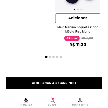
Adicionar
Meia Menino Soquete Cano
T
Médio Urso Mano
R$
19
,
90
43%OFF
R$
11
,
30
ADICIONAR AO CARRINHO
Produtos
Busca
Minha conta