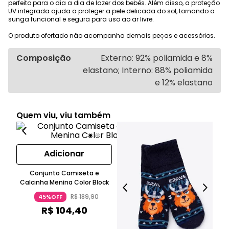
perfeito para o dia a dia de lazer dos bebês. Além disso, a proteção
UV integrada ajuda a proteger a pele delicada do sol, tornando a
sunga funcional e segura para uso ao ar livre.
O produto ofertado não acompanha demais peças e acessórios.
Composição
Externo: 92% poliamida e 8%
elastano; Interno: 88% poliamida
e 12% elastano
Quem viu, viu também
Adicionar
Conjunto Camiseta e
Calcinha Menina Color Block
R$
189
,
90
45%OFF
R$
104
,
40