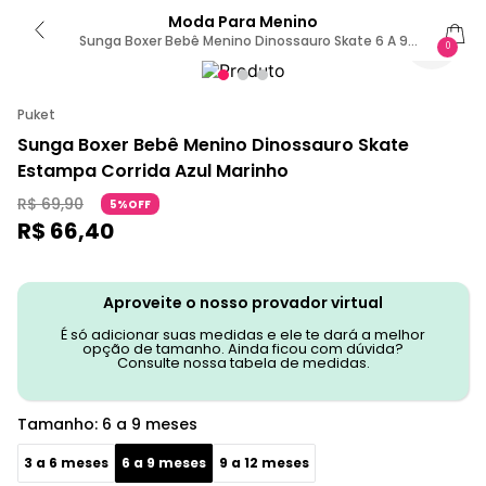
Moda Para Menino
Sunga Boxer Bebê Menino Dinossauro Skate 6 A 9
0
MESES
Puket
Sunga Boxer Bebê Menino Dinossauro Skate
Estampa Corrida Azul Marinho
R$
69
,
90
5%OFF
R$
66
,
40
Aproveite o nosso provador virtual
É só adicionar suas medidas e ele te dará a melhor
opção de tamanho. Ainda ficou com dúvida?
Consulte nossa tabela de medidas.
Tamanho
:
6 a 9 meses
3 a 6 meses
6 a 9 meses
9 a 12 meses