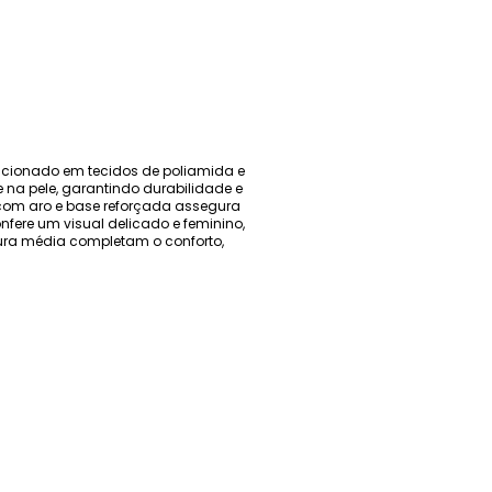
eccionado em tecidos de poliamida e
e na pele, garantindo durabilidade e
o com aro e base reforçada assegura
nfere um visual delicado e feminino,
tura média completam o conforto,