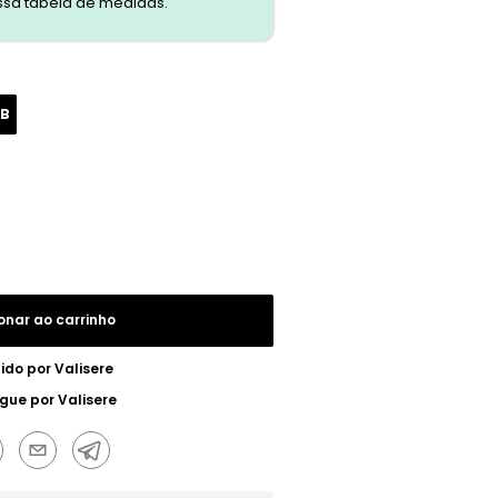
ssa tabela de medidas.
8B
onar ao carrinho
ido por
Valisere
egue por
Valisere