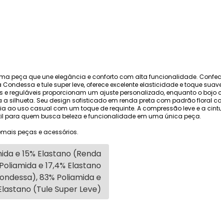
 uma peça que une elegância e conforto com alta funcionalidade. Conf
a Condessa e tule super leve, oferece excelente elasticidade e toque suav
las e reguláveis proporcionam um ajuste personalizado, enquanto o boj
 a silhueta. Seu design sofisticado em renda preta com padrão floral co
dia ao uso casual com um toque de requinte. A compressão leve e a cin
til para quem busca beleza e funcionalidade em uma única peça.
mais peças e acessórios.
ida e 15% Elastano (Renda
 Poliamida e 17,4% Elastano
Condessa), 83% Poliamida e
Elastano (Tule Super Leve)