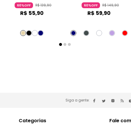
Azul Escuro
Renda Amarelo Neon
R$
139
,
90
R$
149
,
90
60%OFF
60%OFF
R$
55
,
90
R$
59
,
90
Siga a gente:
Categorias
Fale com