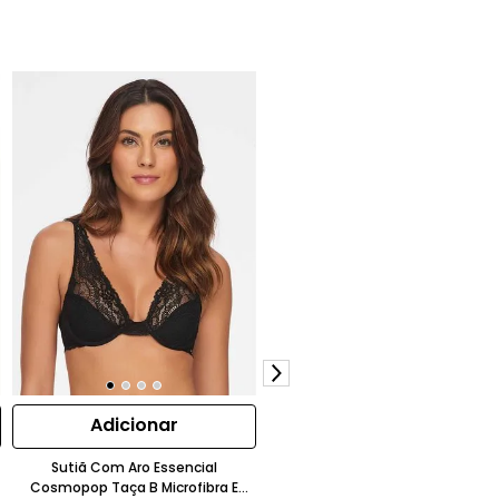
Adicionar
Adicionar
Sutiã Com Aro Essencial
Body Pétala Manga Longa Em
Cosmopop Taça B Microfibra E
Renda Com Bojo Removível Bran