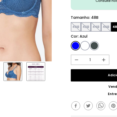
Consulte no
Tamanho
:
48B
40B
42B
44B
46B
4
Cor
:
Azul
Adici
Vend
Entr