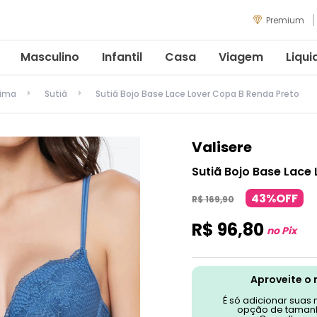
Premium
Masculino
Infantil
Casa
Viagem
Liqui
tima
Sutiã
Sutiã Bojo Base Lace Lover Copa B Renda Preto
Valisere
Sutiã Bojo Base Lace
43%OFF
R$
169
,
90
R$
96
,
80
no Pix
Aproveite o 
É só adicionar suas
opção de tamanh