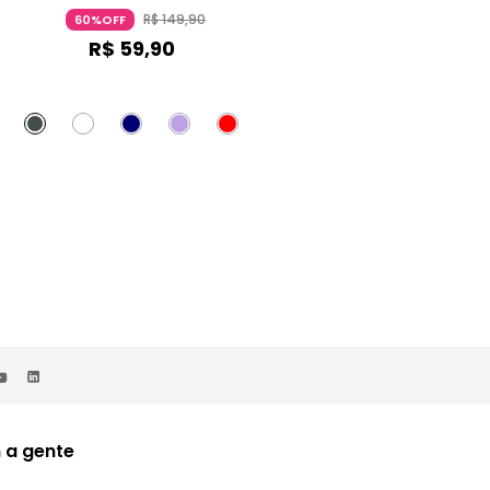
Renda Azul Escuro
R$
149
,
90
R$
449
,
90
60%OFF
62%OFF
R$
59
,
90
R$
170
,
90
no Pix
ou 2x de
R$
89
,
95
 a gente