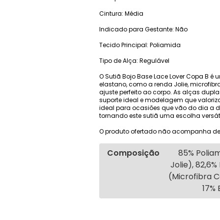
Cintura: Média
Indicado para Gestante: Não
Tecido Principal: Poliamida
Tipo de Alça: Regulável
O Sutiã Bojo Base Lace Lover Copa B é
elastano, como a renda Jolie, microfibr
ajuste perfeito ao corpo. As alças dup
suporte ideal e modelagem que valoriza
ideal para ocasiões que vão do dia a 
tornando este sutiã uma escolha versá
O produto ofertado não acompanha de
Composição
85% Poliam
Jolie), 82,6%
(Microfibra 
17% 