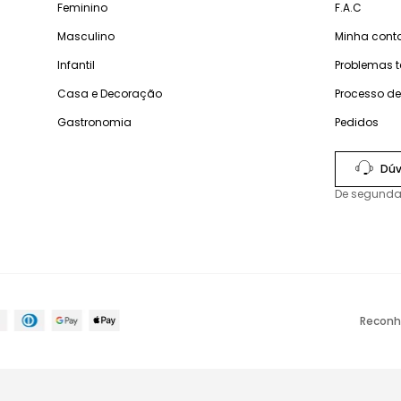
Feminino
F.A.C
Masculino
Minha cont
Infantil
Problemas 
Casa e Decoração
Processo d
Gastronomia
Pedidos
Dúv
De segunda
Reconh