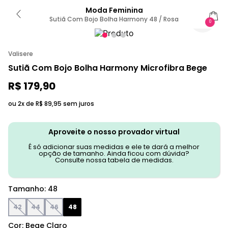
Moda Feminina
Sutiã Com Bojo Bolha Harmony 48 / Rosa
0
Valisere
Sutiã Com Bojo Bolha Harmony Microfibra Bege
R$
179
,
90
ou 2x de
R$
89
,
95
sem juros
Aproveite o nosso provador virtual
É só adicionar suas medidas e ele te dará a melhor
opção de tamanho. Ainda ficou com dúvida?
Consulte nossa tabela de medidas.
Tamanho
:
48
42
44
46
48
Cor
:
Bege Claro