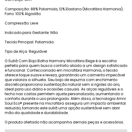
Composição: 88% Poliamida, 12% Elastano (Microfibra Harmonia);
Forro: 100% Algodão
Compressão: Leve
Indicado para Gestante: Não
Tecido Principal: Poliamida
Tipo de Alça: Regulável
O Sutiã Com Bojo Bolha Harmony Microfibra Bege é a escolha
perfeita para quem busca conforto aliado a um design sofisticado
e funcional. Confeccionado em microfibra Harmonia, o tecido
oferece toque suave e leveza, garantindo um caimento impecável
que valoriza a silhueta. Seu bojo de espuma com enchimento
discreto proporciona sustentação natural sem a rigidez do aro,
ideal para uso diário e ocasiões casuais. As alças reguláveis e o
fecho nas costas permitem ajuste personalizado, aumentando o
conforto durante o uso prolongado. Além disso, a tecnologia Amni
Soul Eco® presente na microfibra assegura um impacto ambiental
reduzido, tornando este sutiã uma opção sustentável sem abrir
mão da qualidade e durabilidade.
O produto ofertado não acompanha demais peças e acessórios.