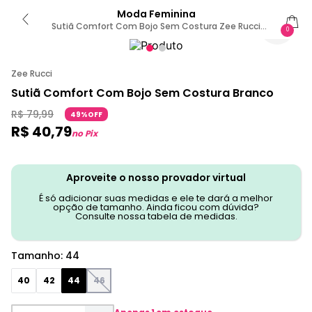
Moda Feminina
Sutiã Comfort Com Bojo Sem Costura Zee Rucci
0
Branco 44 / Branco
Zee Rucci
Sutiã Comfort Com Bojo Sem Costura Branco
R$
79
,
99
49%OFF
R$
40
,
79
no Pix
Aproveite o nosso provador virtual
É só adicionar suas medidas e ele te dará a melhor
opção de tamanho. Ainda ficou com dúvida?
Consulte nossa tabela de medidas.
Tamanho
:
44
40
42
44
46