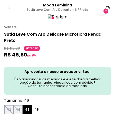
Moda Feminina
Sutiã Leve Com Aro Delicate 46 / Preto
0
Valisere
Sutiã Leve Com Aro Delicate Microfibra Renda
Preto
R$
119
,
90
62%OFF
R$
45
,
50
no Pix
Aproveite o nosso provador virtual
É só adicionar suas medidas e ele te dará a melhor
opção de tamanho. Ainda ficou com dúvida?
Consulte nossa tabela de medidas.
Tamanho
:
46
42
44
46
48