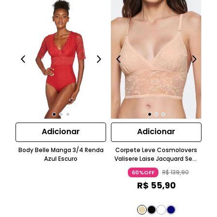
Adicionar
Adicionar
Body Belle Manga 3/4 Renda
Corpete Leve Cosmolovers
Azul Escuro
Valisere Laise Jacquard Sem
Co
Manga Azul Escuro
R$
139
,
90
60%OFF
R$
55
,
90