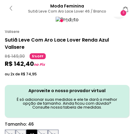
Moda Feminina
Sutiã Leve Com Aro Lace Lover 46 / Branco
0
Valisere
Sutiã Leve Com Aro Lace Lover Renda Azul
Valisere
R$
149
,
90
5%OFF
R$
142
,
40
no Pix
ou 2x de
R$
74
,
95
Aproveite o nosso provador virtual
É só adicionar suas medidas e ele te dará a melhor
opção de tamanho. Ainda ficou com dúvida?
Consulte nossa tabela de medidas.
Tamanho
:
46