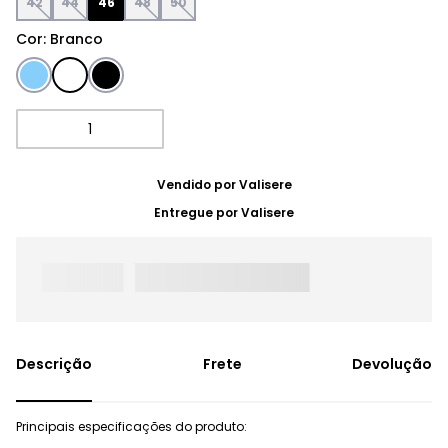
42
44
46
48
50
Cor
:
Branco
Vendido por
Valisere
Entregue por
Valisere
Frete
Devolução
Principais especificações do produto: