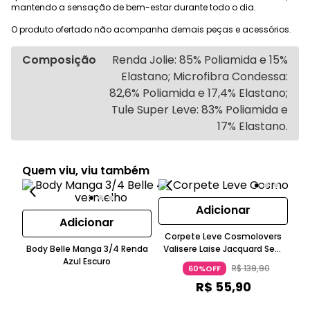
mantendo a sensação de bem-estar durante todo o dia.
O produto ofertado não acompanha demais peças e acessórios.
Composição
Renda Jolie: 85% Poliamida e 15%
Elastano; Microfibra Condessa:
82,6% Poliamida e 17,4% Elastano;
Tule Super Leve: 83% Poliamida e
17% Elastano.
Quem viu, viu também
Adicionar
Adicionar
Corpete Leve Cosmolovers
Body Belle Manga 3/4 Renda
Valisere Laise Jacquard Sem
Azul Escuro
Manga Azul Escuro
R$
139
,
90
60%OFF
Co
R$
55
,
90