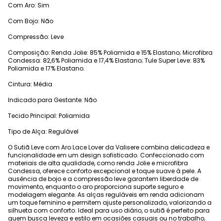
Com Aro: Sim
Com Bojo: Não
Compressão: Leve
Composição: Renda Jolie: 85% Poliamida e 15% Elastano; Microfibra
Condessa: 82,6% Poliamida e 17,4% Elastano; Tule Super Leve: 83%
Poliamida e 17% Elastano.
Cintura: Média
Indicado para Gestante: Não
Tecido Principal: Poliamida
Tipo de Alça: Regulável
O Sutiã Leve com Aro Lace Lover da Valisere combina delicadeza e
funcionalidade em um design sofisticado. Confeccionado com
materiais de alta qualidade, como renda Jolie e microfibra
Condessa, oferece conforto excepcional e toque suave à pele. A
ausência de bojo e a compressão leve garantem liberdade de
movimento, enquanto o aro proporciona suporte seguro e
modelagem elegante. As alças reguláveis em renda adicionam
um toque feminino e permitem ajuste personalizado, valorizando a
silhueta com conforto. Ideal para uso diário, o sutiã é perfeito para
quem busca leveza e estilo em ocasiões casuais ou no trabalho,