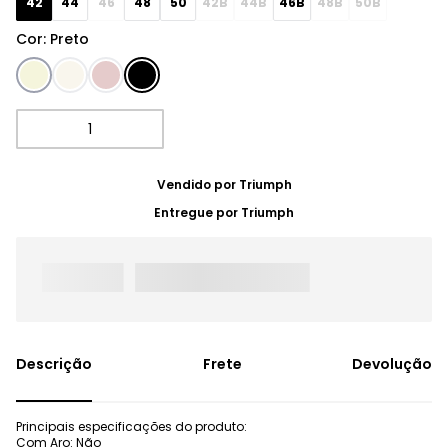
42
44
46
48
50
42B
44B
46B
48B
50B
Cor
:
Preto
Vendido por
Triumph
Entregue por
Triumph
Frete
Devolução
Principais especificações do produto:
Com Aro: Não