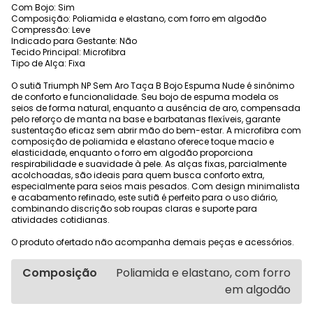
Com Bojo: Sim
Composição: Poliamida e elastano, com forro em algodão
Compressão: Leve
Indicado para Gestante: Não
Tecido Principal: Microfibra
Tipo de Alça: Fixa
O sutiã Triumph NP Sem Aro Taça B Bojo Espuma Nude é sinônimo
de conforto e funcionalidade. Seu bojo de espuma modela os
seios de forma natural, enquanto a ausência de aro, compensada
pelo reforço de manta na base e barbatanas flexíveis, garante
sustentação eficaz sem abrir mão do bem-estar. A microfibra com
composição de poliamida e elastano oferece toque macio e
elasticidade, enquanto o forro em algodão proporciona
respirabilidade e suavidade à pele. As alças fixas, parcialmente
acolchoadas, são ideais para quem busca conforto extra,
especialmente para seios mais pesados. Com design minimalista
e acabamento refinado, este sutiã é perfeito para o uso diário,
combinando discrição sob roupas claras e suporte para
atividades cotidianas.
O produto ofertado não acompanha demais peças e acessórios.
Composição
Poliamida e elastano, com forro
em algodão