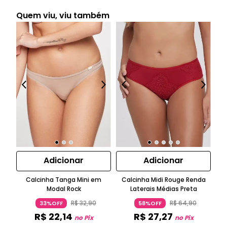
Quem viu, viu também
Adicionar
Adicionar
Calcinha Tanga Mini em
Calcinha Midi Rouge Renda
S
Modal Rock
Laterais Médias Preta
R$
32
,
90
R$
64
,
90
33%OFF
58%OFF
R$
22
,
14
R$
27
,
27
no Pix
no Pix