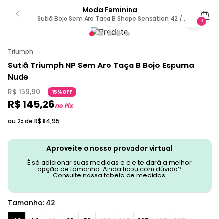
Moda Feminina
Sutiã Bojo Sem Aro Taça B Shape Sensation 42 /
0
Preto
Triumph
Sutiã Triumph NP Sem Aro Taça B Bojo Espuma
Nude
R$
169
,
90
15%OFF
R$
145
,
26
no Pix
ou 2x de
R$
84
,
95
Aproveite o nosso provador virtual
É só adicionar suas medidas e ele te dará a melhor
opção de tamanho. Ainda ficou com dúvida?
Consulte nossa tabela de medidas.
Tamanho
:
42