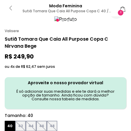
Moda Feminina
Sutiã Tomara Que Caia All Purpose Copa C 40 /
0
Rosa
Valisere
Sutiã Tomara Que Caia All Purpose Copa C
Nirvana Bege
R$
249
,
90
ou 4x de
R$
62
,
47
sem juros
Aproveite o nosso provador virtual
É só adicionar suas medidas e ele te dará a melhor
opção de tamanho. Ainda ficou com dúvida?
Consulte nossa tabela de medidas.
Tamanho
:
40
40
42
44
46
48