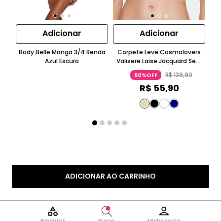
Adicionar
Adicionar
Body Belle Manga 3/4 Renda
Corpete Leve Cosmolovers
Azul Escuro
Valisere Laise Jacquard Sem
Co
Manga Azul Escuro
R$
139
,
90
60%OFF
R$
55
,
90
ADICIONAR AO CARRINHO
Produtos
Busca
Minha conta