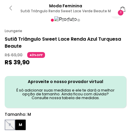
Moda Feminina
Sutiã Triângulo Renda Sweet Lace Verde Beaute M
0
Loungerie
Sutiã Triângulo Sweet Lace Renda Azul Turquesa
Beaute
R$
69
,
90
43%OFF
R$
39
,
90
Aproveite o nosso provador virtual
É só adicionar suas medidas e ele te dará a melhor
opção de tamanho. Ainda ficou com dúvida?
Consulte nossa tabela de medidas.
Tamanho
:
M
P
M