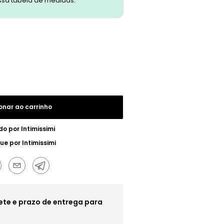
ssa tabela de medidas.
onar ao carrinho
do por
Intimissimi
gue por
Intimissimi