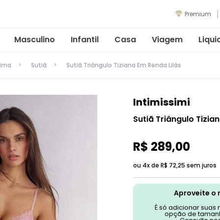
Premium
Masculino
Infantil
Casa
Viagem
Liqui
tima
Sutiã
Sutiã Triângulo Tiziana Em Renda Lilás
Intimissimi
Sutiã Triângulo Tizia
R$
289
,
00
ou 4x de
R$
72
,
25
sem juros
Aproveite o 
É só adicionar suas
opção de tamanh