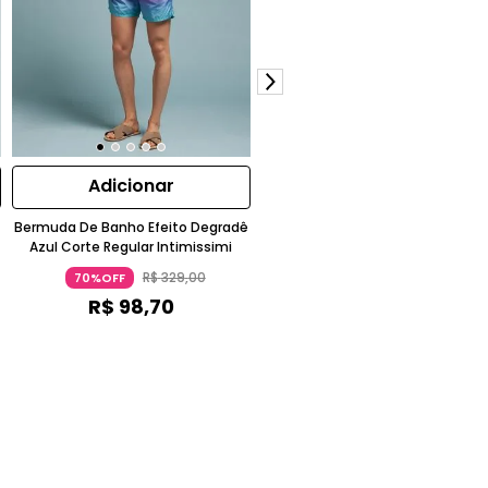
Adicionar
Adicionar
Bermuda De Banho Efeito Degradê
Blusa Regata Cetim Animalier
Azul Corte Regular Intimissimi
Decote Halter Branco
R$
329
,
00
R$
249
,
00
70%OFF
70%OFF
R$
98
,
70
R$
74
,
70