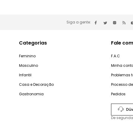
Siga a gente:
Categorias
Fale com
Feminino
F.A.C
Masculino
Minha cont
Infantil
Problemas 
Casa e Decoração
Processo d
Gastronomia
Pedidos
Dúv
De segunda