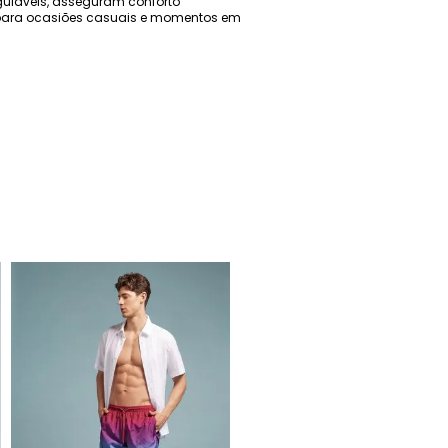
reguláveis, asseguram conforto
il para ocasiões casuais e momentos em