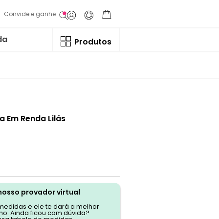
Convide e ganhe
da
Produtos
na Em Renda Lilás
nosso provador virtual
 medidas e ele te dará a melhor
o. Ainda ficou com dúvida?