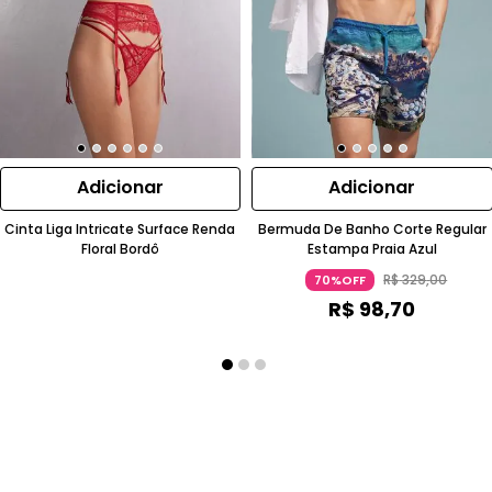
Adicionar
Adicionar
Cinta Liga Intricate Surface Renda
Bermuda De Banho Corte Regular
Floral Bordô
Estampa Praia Azul
R$
329
,
00
70%OFF
R$
98
,
70