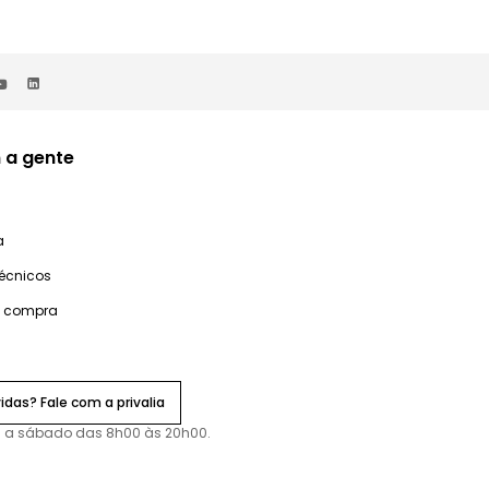
 a gente
a
técnicos
e compra
idas? Fale com a privalia
 a sábado das 8h00 às 20h00.