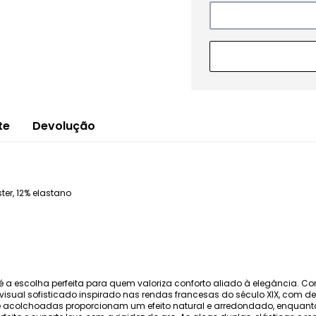
te
Devolução
er, 12% elastano
ás é a escolha perfeita para quem valoriza conforto aliado à elegância.
visual sofisticado inspirado nas rendas francesas do século XIX, com de
acolchoadas proporcionam um efeito natural e arredondado, enquanto o