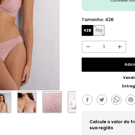
Consulte no
Tamanho
:
42B
42B
46B
Adici
Vendi
Entre