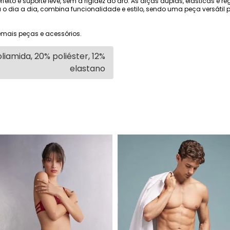
feito e suporte leve, sem a rigidez do aro. As alças duplas, elásticas e 
a o dia a dia, combina funcionalidade e estilo, sendo uma peça versát
mais peças e acessórios.
liamida, 20% poliéster, 12%
elastano