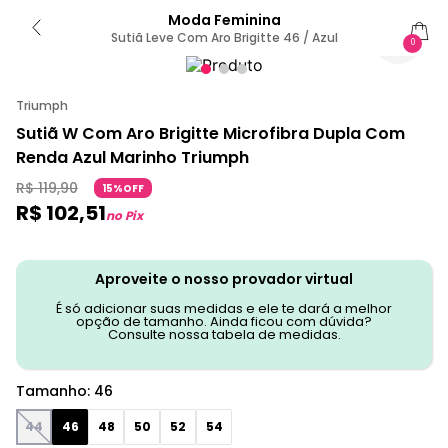
Moda Feminina
Sutiã Leve Com Aro Brigitte 46 / Azul
0
Triumph
Sutiã W Com Aro Brigitte Microfibra Dupla Com
Renda Azul Marinho Triumph
R$
119
,
90
15%OFF
R$
102
,
51
no Pix
Aproveite o nosso provador virtual
É só adicionar suas medidas e ele te dará a melhor
opção de tamanho. Ainda ficou com dúvida?
Consulte nossa tabela de medidas.
Tamanho
:
46
44
46
48
50
52
54