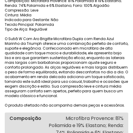
Composição: Microfibra Provence: 81% Poliamida e 19% Elastano;
Renda: 74% Poliamida e 6% Elastano; Forro: 100% Algodão
Compressão: Leve
Cintura: Média
Indicado para Gestante: Não
Tecido Principal: Poliamida
Tipo de Alça: Regulável
O Sutiã W Com Aro Brigitte Microfibra Dupla com Renda Azul
Marinho da Triumph oferece uma combinação perfeita de conforto,
suporte e elegância. Confeccionado em microfibra de alta
qualidade com toque macio e durabilidade, ele apresenta bojo
liso e aro que garantem sustentação eficaz, enquanto as laterais
mais largas com barbatanas proporcionam ajuste seguro e
conforto prolongado. As alças reguláveis e mais largas distribuem
o peso de forma equilibrada, evitando desconfortos no dia a dia. O
acabamento em renda delicada adiciona um toque sofisticado,
tornando este sutiã ideal para uso casual, trabalho e ocasiões que
exigem discrição e estilo. Sua compressão leve e cintura média
asseguram conforto sem apertos, perfeito para quem busca um
modelo clássico e funcional.
O produto ofertado não acompanha demais peças e acessórios.
Composição
Microfibra Provence: 81%
Poliamida e 19% Elastano; Renda:
74% Poliamida e 6% Elastano;