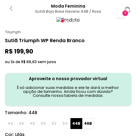
Moda Feminina
Sutiã Bojo Base Havana 44B / Rosa
0
Triumph
Sutiã Triumph WP Renda Branco
R$
199
,
90
ou 3x de
R$
66
,
63
sem juros
Aproveite o nosso provador virtual
É só adicionar suas medidas e ele te dará a melhor
opção de tamanho. Ainda ficou com dúvida?
Consulte nossa tabela de medidas.
Tamanho
:
44B
44
46
48
50
52
54
44B
46B
Cor
:
Lilás