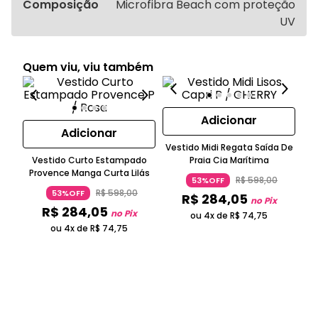
Composição
Microfibra Beach com proteção
UV
Quem viu, viu também
Adicionar
Adicionar
Vestido Midi Regata Saída De
T
Vestido Curto Estampado
Praia Cia Marítima
Provence Manga Curta Lilás
R$
598
,
00
53%OFF
R$
598
,
00
53%OFF
R$
284
,
05
no Pix
R$
284
,
05
no Pix
ou 4x de
R$
74
,
75
ou 4x de
R$
74
,
75