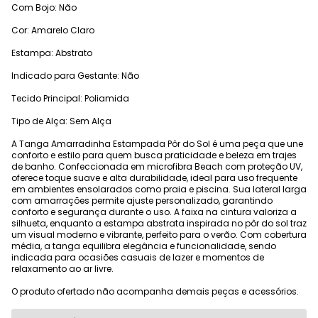
Com Bojo: Não
Cor: Amarelo Claro
Estampa: Abstrato
Indicado para Gestante: Não
Tecido Principal: Poliamida
Tipo de Alça: Sem Alça
A Tanga Amarradinha Estampada Pôr do Sol é uma peça que une
conforto e estilo para quem busca praticidade e beleza em trajes
de banho. Confeccionada em microfibra Beach com proteção UV,
oferece toque suave e alta durabilidade, ideal para uso frequente
em ambientes ensolarados como praia e piscina. Sua lateral larga
com amarrações permite ajuste personalizado, garantindo
conforto e segurança durante o uso. A faixa na cintura valoriza a
silhueta, enquanto a estampa abstrata inspirada no pôr do sol traz
um visual moderno e vibrante, perfeito para o verão. Com cobertura
média, a tanga equilibra elegância e funcionalidade, sendo
indicada para ocasiões casuais de lazer e momentos de
relaxamento ao ar livre.
O produto ofertado não acompanha demais peças e acessórios.