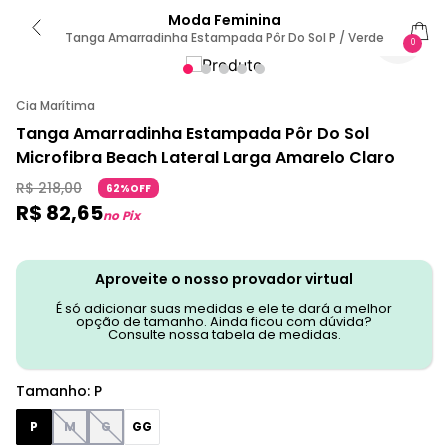
Moda Feminina
Tanga Amarradinha Estampada Pôr Do Sol P / Verde
0
Cia Marítima
Tanga Amarradinha Estampada Pôr Do Sol
Microfibra Beach Lateral Larga Amarelo Claro
R$
218
,
00
62%OFF
R$
82
,
65
no Pix
Aproveite o nosso provador virtual
É só adicionar suas medidas e ele te dará a melhor
opção de tamanho. Ainda ficou com dúvida?
Consulte nossa tabela de medidas.
Tamanho
:
P
P
M
G
GG