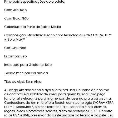
Principais especificações do produto:
Com Aro: Não
Com Bojo: Não
Cobertura da Parte de Baixo: Média
Composição: Microfibra Beach com tecnologia LYCRA® XTRA LIFE™
+ SolarMax™
Cor: Chumbo
Estampa: Liso
Indicado para Gestante: Não
Tecido Principal: Poliamida
Tipo de Alça: Sem Alça
A Tanga Amarradinha Maya Microfibra Lisa Chumbo é sinônimo
de conforto e durabilidade, ideal para quem busca uma peça
funcional e elegante para momentos de lazer na praia ou piscina.
Confeccionada em microfibra Beach com tecnologia LYCRA® XTRA
LIFE™ + SolarMax™, oferece resistência superior ao cloro, cremes,
loções, óleos e protetores solares, além de proteção FPS 50+ contra
raios UVA e UVB, preservando a integridade do tecido e da pele. Seu