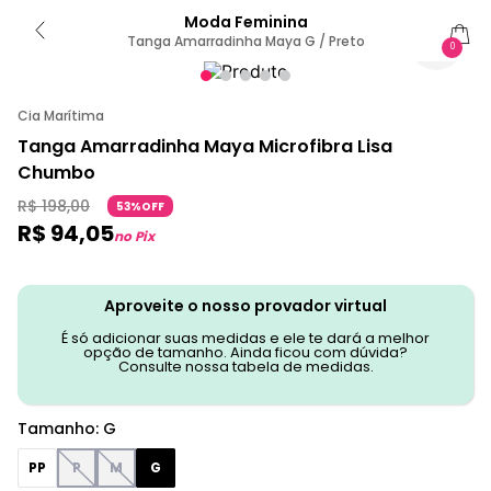
Moda Feminina
Tanga Amarradinha Maya G / Preto
0
Cia Marítima
Tanga Amarradinha Maya Microfibra Lisa
Chumbo
R$
198
,
00
53%OFF
R$
94
,
05
no Pix
Aproveite o nosso provador virtual
É só adicionar suas medidas e ele te dará a melhor
opção de tamanho. Ainda ficou com dúvida?
Consulte nossa tabela de medidas.
Tamanho
:
G
PP
P
M
G