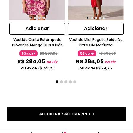
Adicionar
Adicionar
Vestido Curto Estampado
Vestido Midi Regata Saída De
T
Provence Manga Curta Lilás
Praia Cia Marítima
R$
598
,
00
R$
598
,
00
53%OFF
53%OFF
R$
284
,
05
R$
284
,
05
no Pix
no Pix
ou 4x de
R$
74
,
75
ou 4x de
R$
74
,
75
ADICIONAR AO CARRINHO