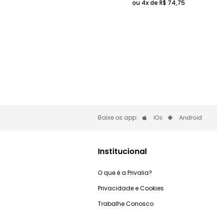
ou 4x de
R$
74
,
75
Baixe os app:
Institucional
O que é a Privalia?
Privacidade e Cookies
Trabalhe Conosco