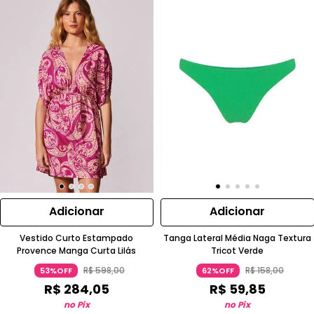
Adicionar
Adicionar
Vestido Curto Estampado
Tanga Lateral Média Naga Textura
Provence Manga Curta Lilás
Tricot Verde
R$
598
,
00
R$
158
,
00
53%OFF
62%OFF
R$
284
,
05
R$
59
,
85
no Pix
no Pix