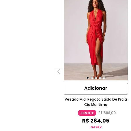
Adicionar
Vestido Midi Regata Saída De Praia
Cia Marítima
R$
598
,
00
53%OFF
R$
284
,
05
no Pix