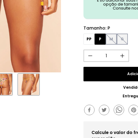
É só adicionar suas
opção de tamanh
Consulte no
Tamanho
:
P
PP
P
M
G
Adici
Vendid
Entreg