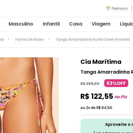
Premium
Masculino
Infantil
Casa
Viagem
Liqui
ia
Partes de Baixo
Tanga Amarradinha Ruffle Swell Amarelo
Cia Marítima
Tanga Amarradinha R
53%OFF
R$
258
,
00
R$
122
,
55
no Pix
ou 2x de
R$
64
,
50
Aproveite o 