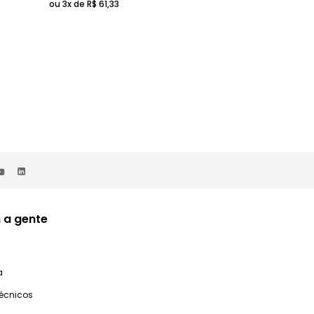
ou 3x de
R$
61
,
33
 a gente
a
técnicos