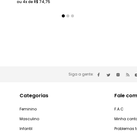
ou 4x de
R$
74
,
75
Siga a gente:
Categorias
Fale com
Feminino
F.A.C
Masculino
Minha cont
Infantil
Problemas 