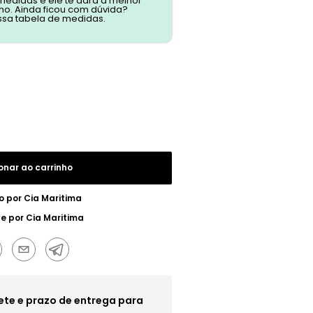
 medidas e ele te dará a melhor
o. Ainda ficou com dúvida?
ssa tabela de medidas.
onar ao carrinho
o por
Cia Maritima
ue por
Cia Maritima