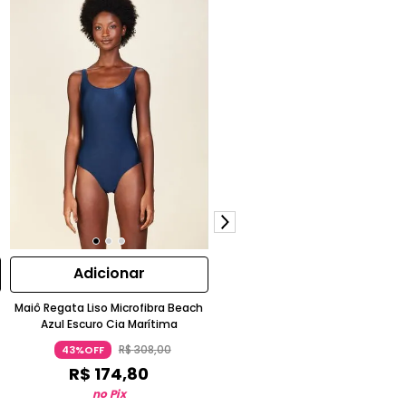
Adicionar
Adicionar
Maiô Regata Liso Microfibra Beach
Tanga Hot Pants Estampada Ot
Azul Escuro Cia Marítima
Laranja
R$
308
,
00
R$
268
,
00
43%OFF
72%OFF
R$
174
,
80
R$
75
,
05
no Pix
no Pix