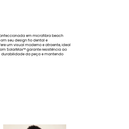
 Confeccionada em microfibra beach
com seu design fio dental e
re um visual moderno e atraente, ideal
com SolarMax™ garante resistência ao
o a durabilidade da peça e mantendo