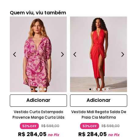
Quem viu, viu também
Adicionar
Adicionar
Vestido Curto Estampado
Vestido Midi Regata Saída De
T
Provence Manga Curta Lilás
Praia Cia Marítima
R$
598
,
00
R$
598
,
00
53%OFF
53%OFF
R$
284
,
05
R$
284
,
05
no Pix
no Pix