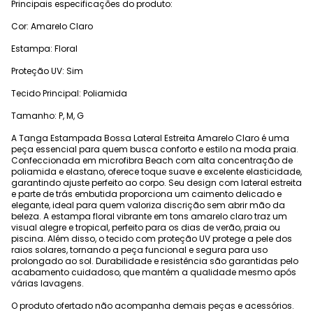
Principais especificações do produto:
Cor: Amarelo Claro
Estampa: Floral
Proteção UV: Sim
Tecido Principal: Poliamida
Tamanho: P, M, G
A Tanga Estampada Bossa Lateral Estreita Amarelo Claro é uma
peça essencial para quem busca conforto e estilo na moda praia.
Confeccionada em microfibra Beach com alta concentração de
poliamida e elastano, oferece toque suave e excelente elasticidade,
garantindo ajuste perfeito ao corpo. Seu design com lateral estreita
e parte de trás embutida proporciona um caimento delicado e
elegante, ideal para quem valoriza discrição sem abrir mão da
beleza. A estampa floral vibrante em tons amarelo claro traz um
visual alegre e tropical, perfeito para os dias de verão, praia ou
piscina. Além disso, o tecido com proteção UV protege a pele dos
raios solares, tornando a peça funcional e segura para uso
prolongado ao sol. Durabilidade e resistência são garantidas pelo
acabamento cuidadoso, que mantém a qualidade mesmo após
várias lavagens.
O produto ofertado não acompanha demais peças e acessórios.