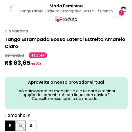
Moda Feminina
Tanga Lateral Estreita Estampada Bossa P / Branco
0
Cia Marítima
Tanga Estampada Bossa Lateral Estreita Amarelo
Claro
R$
168
,
00
62%OFF
R$
63
,
65
no Pix
Aproveite o nosso provador virtual
É só adicionar suas medidas e ele te dará a melhor
opção de tamanho. Ainda ficou com dúvida?
Consulte nossa tabela de medidas.
Tamanho
:
P
P
M
G