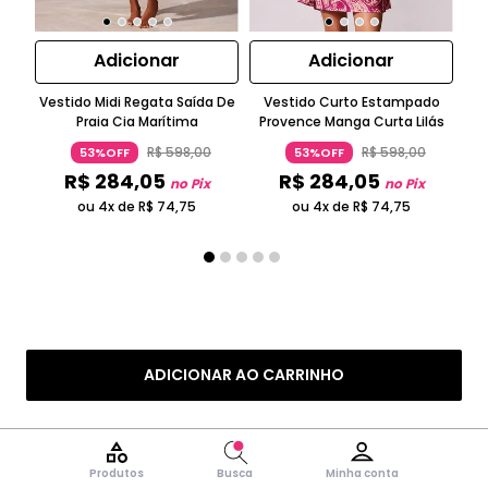
Adicionar
Adicionar
Vestido Midi Regata Saída De
Vestido Curto Estampado
T
Praia Cia Marítima
Provence Manga Curta Lilás
R$
598
,
00
R$
598
,
00
53%OFF
53%OFF
R$
284
,
05
R$
284
,
05
no Pix
no Pix
ou 4x de
R$
74
,
75
ou 4x de
R$
74
,
75
ADICIONAR AO CARRINHO
Produtos
Busca
Minha conta