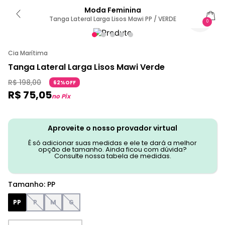
Moda Feminina
Tanga Lateral Larga Lisos Mawi PP / VERDE
0
Cia Marítima
Tanga Lateral Larga Lisos Mawi Verde
R$
198
,
00
62%OFF
R$
75
,
05
no Pix
Aproveite o nosso provador virtual
É só adicionar suas medidas e ele te dará a melhor
opção de tamanho. Ainda ficou com dúvida?
Consulte nossa tabela de medidas.
Tamanho
:
PP
PP
P
M
G