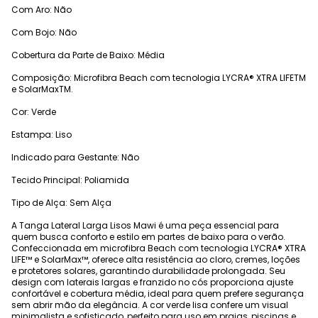
Com Aro: Não
Com Bojo: Não
Cobertura da Parte de Baixo: Média
Composição: Microfibra Beach com tecnologia LYCRA® XTRA LIFETM
e SolarMaxTM.
Cor: Verde
Estampa: Liso
Indicado para Gestante: Não
Tecido Principal: Poliamida
Tipo de Alça: Sem Alça
A Tanga Lateral Larga Lisos Mawi é uma peça essencial para
quem busca conforto e estilo em partes de baixo para o verão.
Confeccionada em microfibra Beach com tecnologia LYCRA® XTRA
LIFE™ e SolarMax™, oferece alta resistência ao cloro, cremes, loções
e protetores solares, garantindo durabilidade prolongada. Seu
design com laterais largas e franzido no cós proporciona ajuste
confortável e cobertura média, ideal para quem prefere segurança
sem abrir mão da elegância. A cor verde lisa confere um visual
minimalista e sofisticado, perfeito para uso em praias, piscinas e