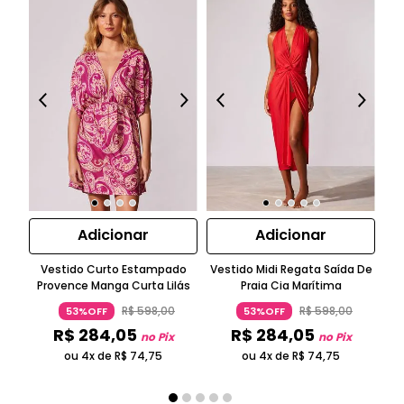
Adicionar
Adicionar
Vestido Curto Estampado
Vestido Midi Regata Saída De
T
Provence Manga Curta Lilás
Praia Cia Marítima
R$
598
,
00
R$
598
,
00
53%OFF
53%OFF
R$
284
,
05
R$
284
,
05
no Pix
no Pix
ou 4x de
R$
74
,
75
ou 4x de
R$
74
,
75