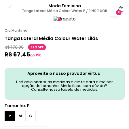
Moda Feminina
Tanga Lateral Média Colour Water P / PINK FLUOR
0
Cia Marítima
Tanga Lateral Média Colour Water Lilás
R$
178
,
00
62%OFF
R$
67
,
45
no Pix
Aproveite o nosso provador virtual
É só adicionar suas medidas e ele te dará a melhor
opção de tamanho. Ainda ficou com dúvida?
Consulte nossa tabela de medidas.
Tamanho
:
P
P
M
G