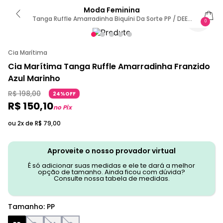
Moda Feminina
Tanga Ruffle Amarradinha Biquíni Da Sorte PP / DEEP
0
BLUE
Cia Marítima
Cia Marítima Tanga Ruffle Amarradinha Franzido
Azul Marinho
R$
198
,
00
24%OFF
R$
150
,
10
no Pix
ou 2x de
R$
79
,
00
Aproveite o nosso provador virtual
É só adicionar suas medidas e ele te dará a melhor
opção de tamanho. Ainda ficou com dúvida?
Consulte nossa tabela de medidas.
Tamanho
:
PP