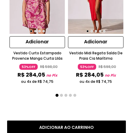
Adicionar
Adicionar
Vestido Curto Estampado
Vestido Midi Regata Saída De
T
Provence Manga Curta Lilás
Praia Cia Marítima
R$
598
,
00
R$
598
,
00
53%OFF
53%OFF
R$
284
,
05
R$
284
,
05
no Pix
no Pix
ou 4x de
R$
74
,
75
ou 4x de
R$
74
,
75
ADICIONAR AO CARRINHO