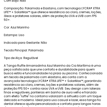
Com Bojo: Não
Composição: Poliamida e Elastano, com tecnologia LYCRA® XTRA
LIFE™ + SolarMax™ que oferece resistência ao cloro, cremes, loções,
óleos e protetores solares, além de proteção UVA e UVB com FPS
50+.
Cor: Azul Marinho
Estampa: Liso
Indicado para Gestante: Não
Tecido Principal: Poliamida
Tipo de Alça: Regulável
A Tanga Ruffle Amarradinha Azul Marinho da Cia Marítima é uma
peça sofisticada que une conforto e durabilidade para quem
busca estilo e funcionalidade na praia ou piscina. Confeccionada
em tecido de poliamida com elastano, ela conta com a
avançada tecnologia LYCRA® XTRA LIFE™ + SolarMax™, garantindo
resistência ao cloro, cremes, loções e protetores solares, além de
proteção FPS 50+ contra raios UVA e UVB. Seu design com laterais
finas e reguláveis, ponteiras em banho de ouro velho e franzido
com efeito "ruffle" no contorno valorizam a silhueta com um toque
delicado e moderno. Ideal para uso casual e lazer, essa tanga fio
dental oferece ajuste personalizado e conforto para longas horas