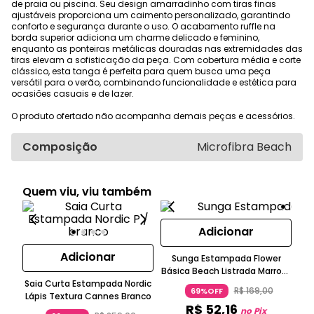
de praia ou piscina. Seu design amarradinho com tiras finas
ajustáveis proporciona um caimento personalizado, garantindo
conforto e segurança durante o uso. O acabamento ruffle na
borda superior adiciona um charme delicado e feminino,
enquanto as ponteiras metálicas douradas nas extremidades das
tiras elevam a sofisticação da peça. Com cobertura média e corte
clássico, esta tanga é perfeita para quem busca uma peça
versátil para o verão, combinando funcionalidade e estética para
ocasiões casuais e de lazer.
O produto ofertado não acompanha demais peças e acessórios.
Composição
Microfibra Beach
Quem viu, viu também
Adicionar
Adicionar
Sunga Estampada Flower
Básica Beach Listrada Marrom
Ta
Saia Curta Estampada Nordic
Bege Preto Água Doce
R$
169
,
00
69%OFF
Lápis Textura Cannes Branco
R$
52
,
16
no Pix