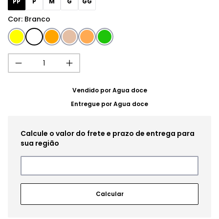
PP
P
M
G
GG
Cor
:
Branco
Vendido por
Agua doce
Entregue por
Agua doce