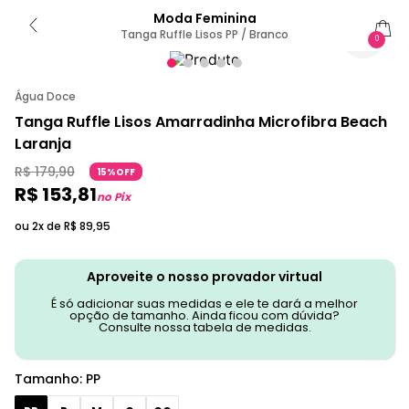
Moda Feminina
Tanga Ruffle Lisos PP / Branco
0
Água Doce
Tanga Ruffle Lisos Amarradinha Microfibra Beach
Laranja
R$
179
,
90
15%OFF
R$
153
,
81
no Pix
ou 2x de
R$
89
,
95
Aproveite o nosso provador virtual
É só adicionar suas medidas e ele te dará a melhor
opção de tamanho. Ainda ficou com dúvida?
Consulte nossa tabela de medidas.
Tamanho
:
PP