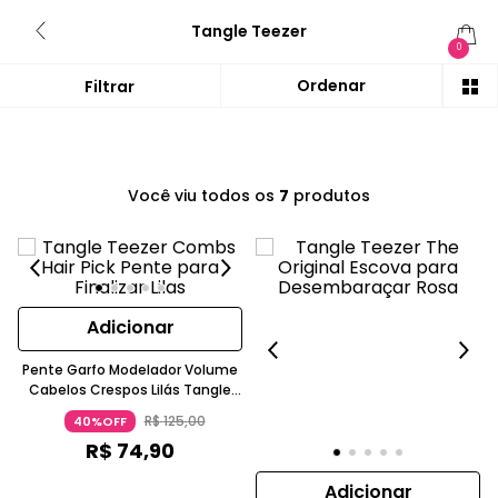
Tangle Teezer
0
Você viu todos os
7
produtos
Adicionar
Pente Garfo Modelador Volume
Cabelos Crespos Lilás Tangle
Teezer
R$
125
,
00
40%OFF
R$
74
,
90
Adicionar