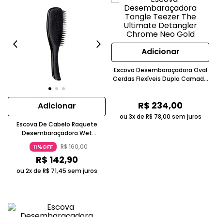
Adicionar
Escova Desembaraçadora Oval
Cerdas Flexíveis Dupla Camada
Chrome Neo Gold Tangle Teezer
R$
234
,
00
Adicionar
ou 3x de
R$
78
,
00
sem juros
Escova De Cabelo Raquete
Desembaraçadora Wet
Detangler Preta Tangle Teezer
R$
160
,
00
11%OFF
R$
142
,
90
ou 2x de
R$
71
,
45
sem juros