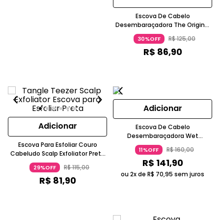
Escova De Cabelo
Desembaraçadora The Original
Rosa Tangle Teezer
R$
125
,
00
30%OFF
R$
86
,
90
Adicionar
Adicionar
Escova De Cabelo
Desembaraçadora Wet
Escova Para Esfoliar Couro
Detangler Rosa Tangle Teezer
R$
160
,
00
11%OFF
Cabeludo Scalp Exfoliator Preta
R$
141
,
90
Tangle Teezer
R$
115
,
00
29%OFF
ou 2x de
R$
70
,
95
sem juros
R$
81
,
90