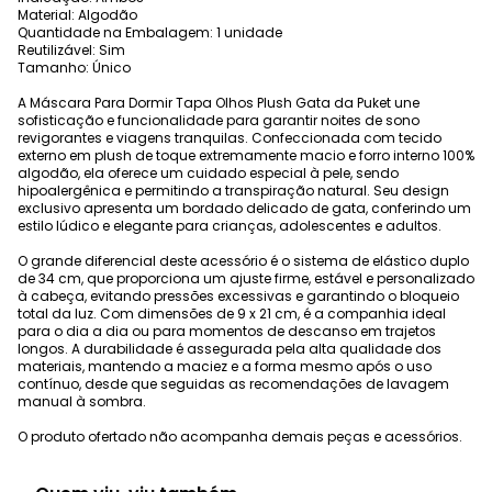
Material: Algodão
Quantidade na Embalagem: 1 unidade
Reutilizável: Sim
Tamanho: Único
A Máscara Para Dormir Tapa Olhos Plush Gata da Puket une
sofisticação e funcionalidade para garantir noites de sono
revigorantes e viagens tranquilas. Confeccionada com tecido
externo em plush de toque extremamente macio e forro interno 100%
algodão, ela oferece um cuidado especial à pele, sendo
hipoalergênica e permitindo a transpiração natural. Seu design
exclusivo apresenta um bordado delicado de gata, conferindo um
estilo lúdico e elegante para crianças, adolescentes e adultos.
O grande diferencial deste acessório é o sistema de elástico duplo
de 34 cm, que proporciona um ajuste firme, estável e personalizado
à cabeça, evitando pressões excessivas e garantindo o bloqueio
total da luz. Com dimensões de 9 x 21 cm, é a companhia ideal
para o dia a dia ou para momentos de descanso em trajetos
longos. A durabilidade é assegurada pela alta qualidade dos
materiais, mantendo a maciez e a forma mesmo após o uso
contínuo, desde que seguidas as recomendações de lavagem
manual à sombra.
O produto ofertado não acompanha demais peças e acessórios.