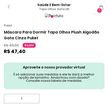
Saúde E Bem-Estar
Tapa Olhos Gata UN
0
Puket
Máscara Para Dormir Tapa Olhos Plush Algodão
Gata Cinza Puket
R$
49
,
90
5%OFF
R$
47
,
40
Aproveite o nosso provador virtual
É só adicionar suas medidas e ele te dará a melhor
opção de tamanho. Ainda ficou com dúvida?
Consulte nossa tabela de medidas.