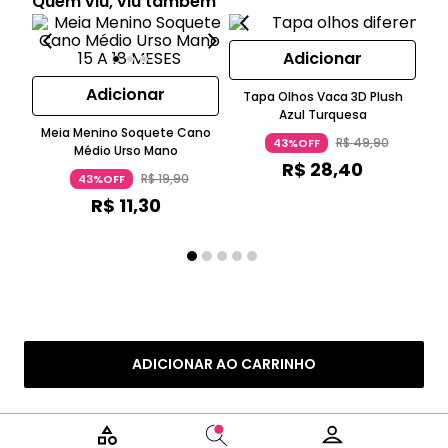
Quem viu, viu também
Adicionar
Adicionar
Tapa Olhos Vaca 3D Plush
Azul Turquesa
Meia Menino Soquete Cano
M
R$
49
,
90
43%OFF
Médio Urso Mano
P
R$
28
,
40
R$
19
,
90
43%OFF
R$
11
,
30
ADICIONAR AO CARRINHO