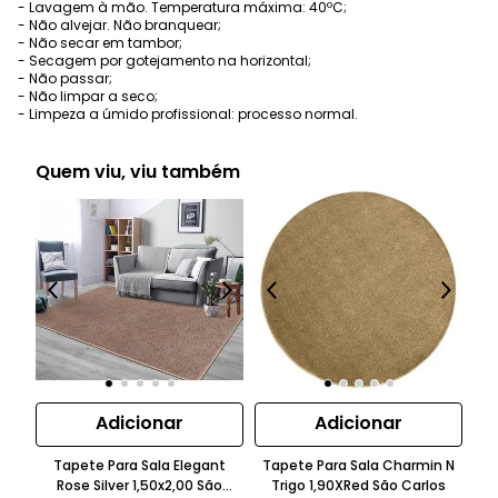
- Lavagem à mão. Temperatura máxima: 40ºC;
- Não alvejar. Não branquear;
- Não secar em tambor;
- Secagem por gotejamento na horizontal;
- Não passar;
- Não limpar a seco;
- Limpeza a úmido profissional: processo normal.
Quem viu, viu também
Adicionar
Adicionar
Tapete Para Sala Elegant
Tapete Para Sala Charmin N
Ta
Rose Silver 1,50x2,00 São
Trigo 1,90XRed São Carlos