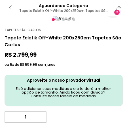
Aguardando Categoria
Tapete Ecletik Off-White 200x250cm Tapetes São
0
Carlos
TAPETES SÃO CARLOS
Tapete Ecletik Off-White 200x250cm Tapetes São
Carlos
R$
2
.
799
,
99
ou 5x de
R$
559
,
99
sem juros
Aproveite o nosso provador virtual
É só adicionar suas medidas e ele te dará a melhor
opção de tamanho. Ainda ficou com dúvida?
Consulte nossa tabela de medidas.