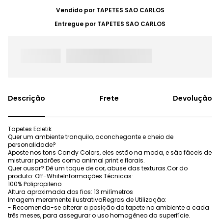
Vendido por
TAPETES SAO CARLOS
Entregue por
TAPETES SAO CARLOS
Frete
Devolução
Tapetes Ecletik
Quer um ambiente tranquilo, aconchegante e cheio de
personalidade?
Aposte nos tons Candy Colors, eles estão na moda, e são fáceis de
misturar padrões como animal print e florais.
Quer ousar? Dê um toque de cor, abuse das texturas.Cor do
produto: Off-WhiteInformações Técnicas:
100% Polipropileno
Altura aproximada dos fios: 13 milímetros
Imagem meramente ilustrativaRegras de Utilização:
- Recomenda-se alterar a posição do tapete no ambiente a cada
três meses, para assegurar o uso homogêneo da superfície.