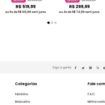
R$
849
,
99
R$
489
,
99
39%OFF
39%OFF
R$
519
,
99
R$
299
,
99
ou 5x de
R$
103
,
99
sem juros
ou 4x de
R$
74
,
99
sem juros
Siga a gente:
Categorias
Fale com
Feminino
F.A.C
Masculino
Minha cont