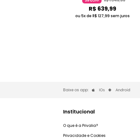
R$
1
.
049
,
99
39%OFF
R$
639
,
99
ou 5x de
R$
127
,
99
sem juros
Baixe os app:
Institucional
O que é a Privalia?
Privacidade e Cookies