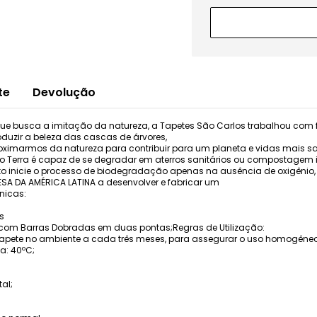
te
Devolução
que busca a imitação da natureza, a Tapetes São Carlos trabalhou com f
roduzir a beleza das cascas de árvores,
ximarmos da natureza para contribuir para um planeta e vidas mais s
co Terra é capaz de se degradar em aterros sanitários ou compostagem 
o inicie o processo de biodegradação apenas na ausência de oxigênio,
ESA DA AMÉRICA LATINA a desenvolver e fabricar um
nicas:
s
com Barras Dobradas em duas pontas;Regras de Utilização:
apete no ambiente a cada três meses, para assegurar o uso homogêneo 
: 40ºC;
al;