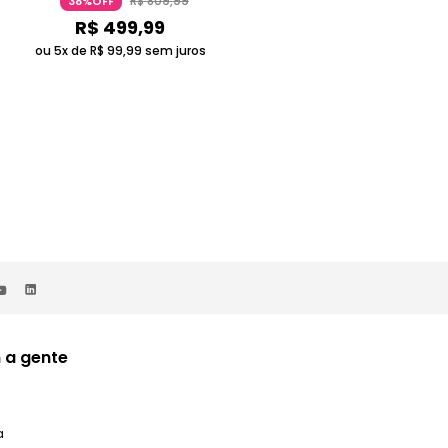
R$
809
,
99
R$
969
,
99
38%OFF
38%OFF
R$
499
,
99
R$
599
,
99
ou 5x de
R$
99
,
99
sem juros
ou 5x de
R$
119
,
99
sem juros
 a gente
a