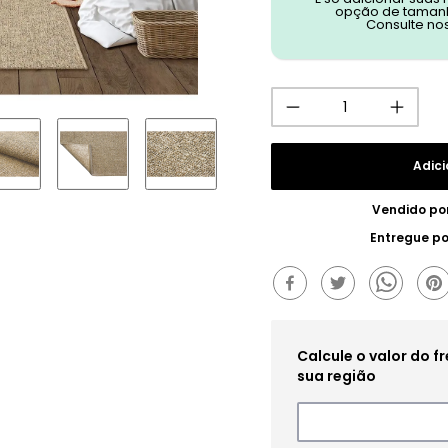
opção de tamanh
Consulte no
Adici
Vendido po
Entregue p