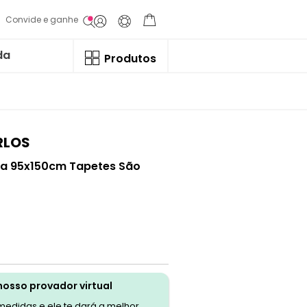
Convide e ganhe
da
Produtos
RLOS
eia 95x150cm Tapetes São
nosso provador virtual
 medidas e ele te dará a melhor