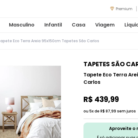
Premium
Masculino
Infantil
Casa
Viagem
Liqui
apete Eco Terra Areia 95x150cm Tapetes São Carlos
TAPETES SÃO CA
Tapete Eco Terra Ar
Carlos
R$
439
,
99
ou 5x de
R$
87
,
99
sem juros
Aproveite o 
É só adicionar suas