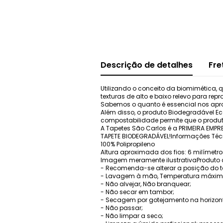
Descrição de detalhes
Fre
Utilizando o conceito da biomimética, 
texturas de alto e baixo relevo para rep
Sabemos o quanto é essencial nos apro
Além disso, o produto Biodegradável E
compostabilidade permite que o produt
A Tapetes São Carlos é a PRIMEIRA EMPR
TAPETE BIODEGRADÁVEL!Informações Téc
100% Polipropileno
Altura aproximada dos fios: 6 milímetro
Imagem meramente ilustrativaProduto 
- Recomenda-se alterar a posição do t
- Lavagem à mão, Temperatura máxima
- Não alvejar, Não branquear;
- Não secar em tambor;
- Secagem por gotejamento na horizont
- Não passar;
- Não limpar a seco;