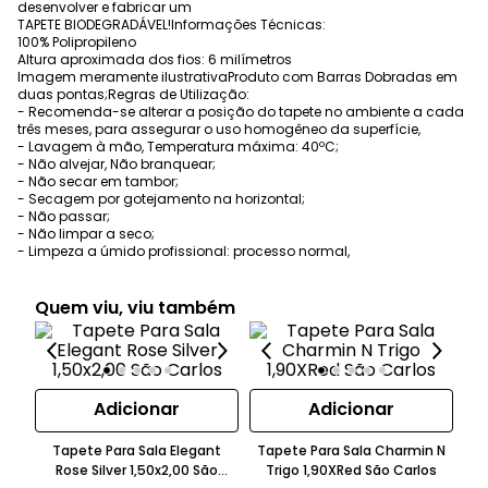
desenvolver e fabricar um
TAPETE BIODEGRADÁVEL!Informações Técnicas:
100% Polipropileno
Altura aproximada dos fios: 6 milímetros
Imagem meramente ilustrativaProduto com Barras Dobradas em
duas pontas;Regras de Utilização:
- Recomenda-se alterar a posição do tapete no ambiente a cada
três meses, para assegurar o uso homogêneo da superfície,
- Lavagem à mão, Temperatura máxima: 40ºC;
- Não alvejar, Não branquear;
- Não secar em tambor;
- Secagem por gotejamento na horizontal;
- Não passar;
- Não limpar a seco;
- Limpeza a úmido profissional: processo normal,
Quem viu, viu também
Adicionar
Adicionar
Tapete Para Sala Elegant
Tapete Para Sala Charmin N
Ta
Rose Silver 1,50x2,00 São
Trigo 1,90XRed São Carlos