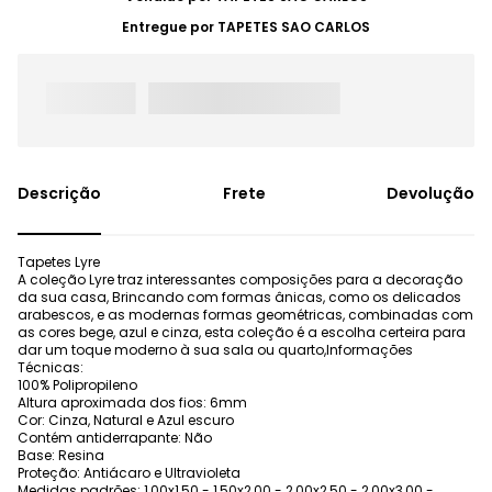
Entregue por
TAPETES SAO CARLOS
Frete
Devolução
Tapetes Lyre
A coleção Lyre traz interessantes composições para a decoração
da sua casa, Brincando com formas ânicas, como os delicados
arabescos, e as modernas formas geométricas, combinadas com
as cores bege, azul e cinza, esta coleção é a escolha certeira para
dar um toque moderno à sua sala ou quarto,Informações
Técnicas:
100% Polipropileno
Altura aproximada dos fios: 6mm
Cor: Cinza, Natural e Azul escuro
Contém antiderrapante: Não
Base: Resina
Proteção: Antiácaro e Ultravioleta
Medidas padrões: 1,00x1,50 - 1,50x2,00 - 2,00x2,50 - 2,00x3,00 -