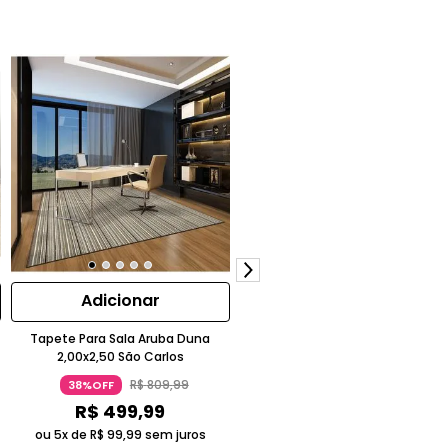
Adicionar
Adicionar
Tapete Para Sala Aruba Duna
Tapete para Sala Aruba Coral
2,00x2,50 São Carlos
2,00x3,00 São Carlos
R$
809
,
99
R$
969
,
99
38%OFF
38%OFF
R$
499
,
99
R$
599
,
99
ou 5x de
R$
99
,
99
sem juros
ou 5x de
R$
119
,
99
sem juros