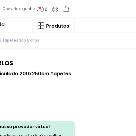
Convide e ganhe
da
Produtos
 Tapetes São Carlos
RLOS
riculado 200x250cm Tapetes
nosso provador virtual
 medidas e ele te dará a melhor