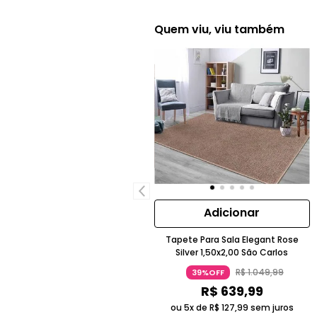
Quem viu, viu também
Adicionar
Tapete Para Sala Elegant Rose
Silver 1,50x2,00 São Carlos
R$
1
.
049
,
99
39%OFF
R$
639
,
99
ou 5x de
R$
127
,
99
sem juros