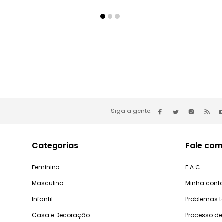
Siga a gente:
Categorias
Fale com
Feminino
F.A.C
Masculino
Minha cont
Infantil
Problemas 
Casa e Decoração
Processo d