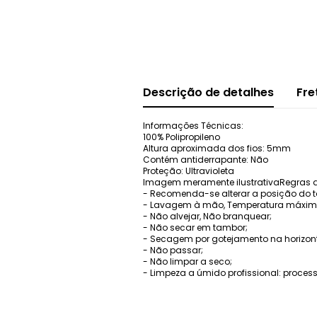
Descrição de detalhes
Fre
Informações Técnicas:
100% Polipropileno
Altura aproximada dos fios: 5mm
Contém antiderrapante: Não
Proteção: Ultravioleta
Imagem meramente ilustrativaRegras de
- Recomenda-se alterar a posição do t
- Lavagem à mão, Temperatura máxima
- Não alvejar, Não branquear;
- Não secar em tambor;
- Secagem por gotejamento na horizont
- Não passar;
- Não limpar a seco;
- Limpeza a úmido profissional: proces