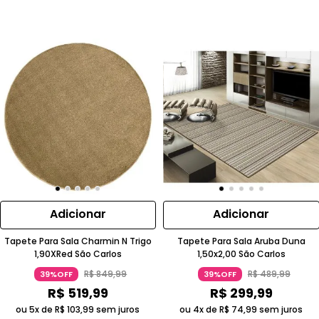
Adicionar
Adicionar
Tapete Para Sala Charmin N Trigo
Tapete Para Sala Aruba Duna
1,90XRed São Carlos
1,50x2,00 São Carlos
R$
849
,
99
R$
489
,
99
39%OFF
39%OFF
R$
519
,
99
R$
299
,
99
ou 5x de
R$
103
,
99
sem juros
ou 4x de
R$
74
,
99
sem juros