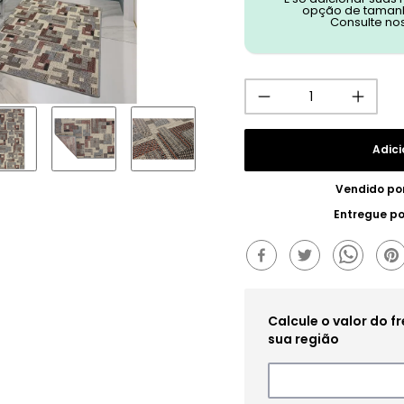
opção de tamanh
Consulte no
Adici
Vendido po
Entregue p