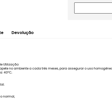
te
Devolução
 Utilização:
apete no ambiente a cada três meses, para assegurar o uso homogêneo 
: 40ºC;
al;
so normal,