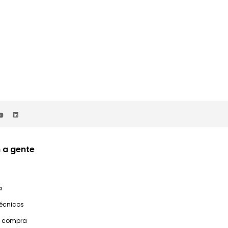
 a gente
a
técnicos
e compra