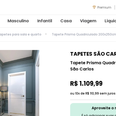
Premium
Masculino
Infantil
Casa
Viagem
Liqui
apetes para sala e quarto
Tapete Prisma Quadriculado 200x250cm
TAPETES SÃO CA
Tapete Prisma Quad
São Carlos
R$
1
.
109
,
99
ou 10x de
R$
110
,
99
sem juros
Aproveite o 
É só adicionar suas