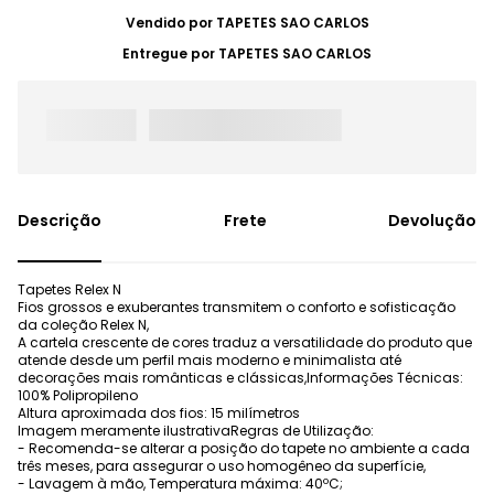
Vendido por
TAPETES SAO CARLOS
Entregue por
TAPETES SAO CARLOS
Frete
Devolução
Tapetes Relex N
Fios grossos e exuberantes transmitem o conforto e sofisticação
da coleção Relex N,
A cartela crescente de cores traduz a versatilidade do produto que
atende desde um perfil mais moderno e minimalista até
decorações mais românticas e clássicas,Informações Técnicas:
100% Polipropileno
Altura aproximada dos fios: 15 milímetros
Imagem meramente ilustrativaRegras de Utilização:
- Recomenda-se alterar a posição do tapete no ambiente a cada
três meses, para assegurar o uso homogêneo da superfície,
- Lavagem à mão, Temperatura máxima: 40ºC;