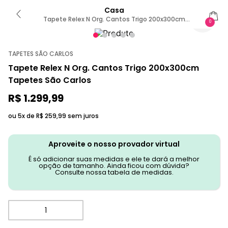
Casa
Tapete Relex N Org. Cantos Trigo 200x300cm
0
Tapetes São Carlos
TAPETES SÃO CARLOS
Tapete Relex N Org. Cantos Trigo 200x300cm
Tapetes São Carlos
R$
1
.
299
,
99
ou 5x de
R$
259
,
99
sem juros
Aproveite o nosso provador virtual
É só adicionar suas medidas e ele te dará a melhor
opção de tamanho. Ainda ficou com dúvida?
Consulte nossa tabela de medidas.