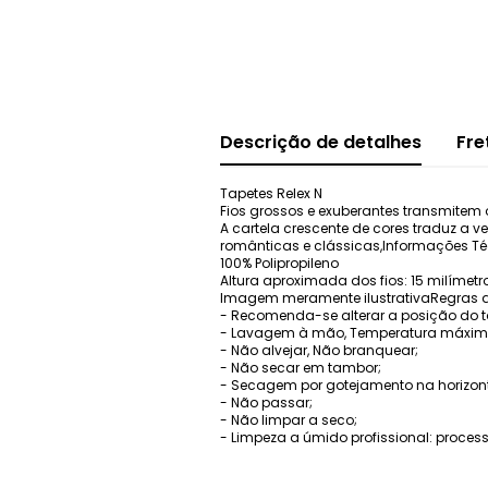
Descrição de detalhes
Fre
Tapetes Relex N
Fios grossos e exuberantes transmitem o
A cartela crescente de cores traduz a 
românticas e clássicas,Informações Té
100% Polipropileno
Altura aproximada dos fios: 15 milímetr
Imagem meramente ilustrativaRegras de
- Recomenda-se alterar a posição do t
- Lavagem à mão, Temperatura máxima
- Não alvejar, Não branquear;
- Não secar em tambor;
- Secagem por gotejamento na horizont
- Não passar;
- Não limpar a seco;
- Limpeza a úmido profissional: proces