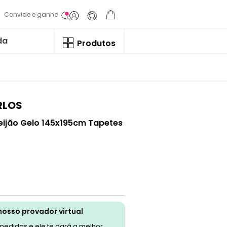
Convide e ganhe
da
Produtos
RLOS
Feijão Gelo 145x195cm Tapetes
nosso provador virtual
 medidas e ele te dará a melhor