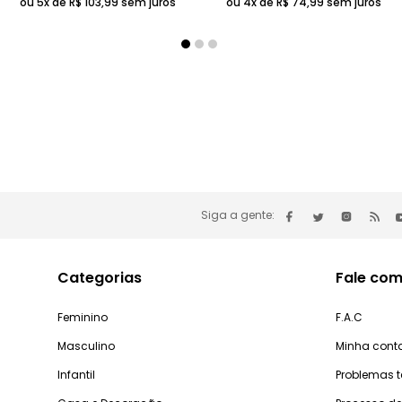
ou 5x de
R$
103
,
99
sem juros
ou 4x de
R$
74
,
99
sem juros
Siga a gente:
Categorias
Fale com
Feminino
F.A.C
Masculino
Minha cont
Infantil
Problemas 