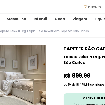
Premium
Masculino
Infantil
Casa
Viagem
Liqui
apete Relex N Org. Feijão Gelo 145x195cm Tapetes São Carlos
TAPETES SÃO CA
Tapete Relex N Org. 
São Carlos
R$
899
,
99
ou 5x de
R$
179
,
99
sem juros
Aproveite o 
É só adicionar suas