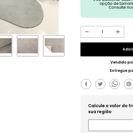
opção de tamanh
Consulte no
Adici
Vendido po
Entregue p