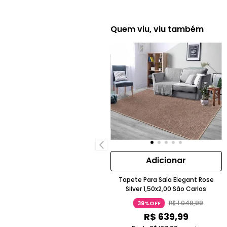
Quem viu, viu também
Adicionar
Tapete Para Sala Elegant Rose
Silver 1,50x2,00 São Carlos
R$
1
.
049
,
99
39%OFF
R$
639
,
99