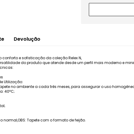
te
Devolução
 conforto e sofisticação da coleção Relex N,
versatilidade do produto que atende desde um perfil mais moderno e mi
cnicas:
os
 Utilização:
apete no ambiente a cada três meses, para assegurar o uso homogêneo 
: 40ºC;
al;
so normal,OBS: Tapete com o formato de feijão.