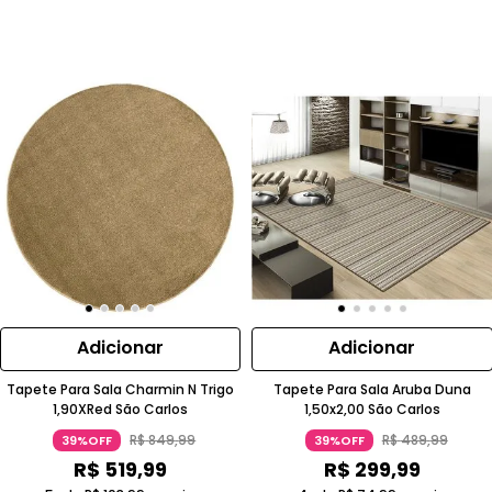
Adicionar
Adicionar
Tapete Para Sala Charmin N Trigo
Tapete Para Sala Aruba Duna
1,90XRed São Carlos
1,50x2,00 São Carlos
R$
849
,
99
R$
489
,
99
39%OFF
39%OFF
R$
519
,
99
R$
299
,
99