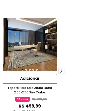
Adicionar
Adicionar
Tapete Para Sala Aruba Duna
Tapete para Sala Aruba Coral
2,00x2,50 São Carlos
2,00x3,00 São Carlos
R$
809
,
99
R$
969
,
99
38%OFF
38%OFF
R$
499
,
99
R$
599
,
99