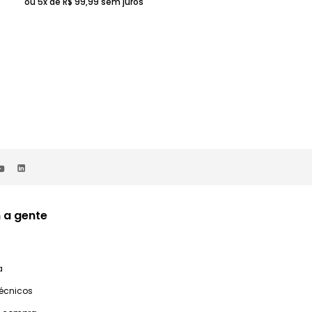
ou 5x de
R$
99
,
99
sem juros
ou 5x de
R$
119
,
99
sem juros
 a gente
a
técnicos