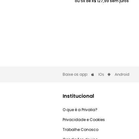
ou 5x de
R$
127
,
99
sem juros
Baixe os app:
Institucional
O que é a Privalia?
Privacidade e Cookies
Trabalhe Conosco