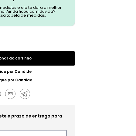
 medidas e ele te dará a melhor
o. Ainda ficou com dúvida?
ssa tabela de medidas.
onar ao carrinho
ido por
Candide
gue por
Candide