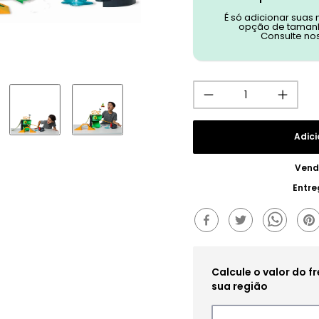
É só adicionar suas
opção de tamanh
Consulte no
Adici
Vend
Entre