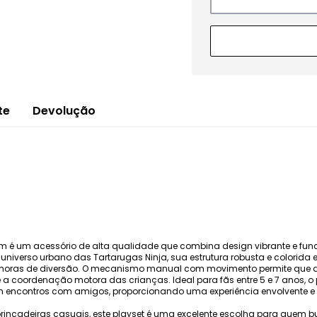
te
Devolução
em é um acessório de alta qualidade que combina design vibrante e fun
verso urbano das Tartarugas Ninja, sua estrutura robusta e colorida e
s horas de diversão. O mecanismo manual com movimento permite que a
a coordenação motora das crianças. Ideal para fãs entre 5 e 7 anos, o pla
m encontros com amigos, proporcionando uma experiência envolvente e
e brincadeiras casuais, este playset é uma excelente escolha para quem