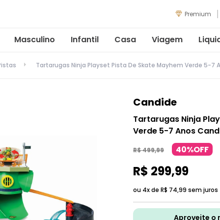
Premium
Masculino
Infantil
Casa
Viagem
Liqui
Pistas
Tartarugas Ninja Playset Pista De Skate Mayhem Verde 5-7
Candide
Tartarugas Ninja Pla
Verde 5-7 Anos Cand
40%OFF
R$
499
,
99
R$
299
,
99
ou 4x de
R$
74
,
99
sem juros
Aproveite o 