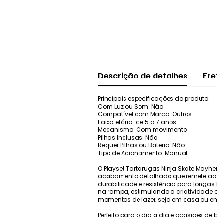
Descrição de detalhes
Fre
Principais especificações do produto:
Com Luz ou Som: Não
Compatível com Marca: Outros
Faixa etária: de 5 a 7 anos
Mecanismo: Com movimento
Pilhas Inclusas: Não
Requer Pilhas ou Bateria: Não
Tipo de Acionamento: Manual
O Playset Tartarugas Ninja Skate Mayh
acabamento detalhado que remete ao uni
durabilidade e resistência para longa
na rampa, estimulando a criatividade e 
momentos de lazer, seja em casa ou e
Perfeito para o dia a dia e ocasiões d