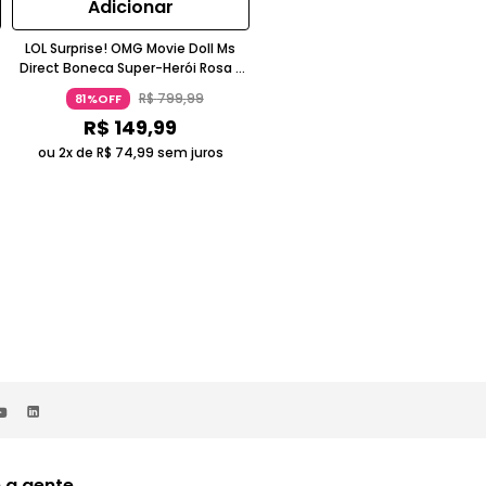
Adicionar
Adicionar
LOL Surprise! OMG Movie Doll Ms
LOL Surprise! OMG Movie Doll
Direct Boneca Super-Herói Rosa E
Gamma Babe Boneca Ficção
Roxo 5-7 Anos Candide
Científica Roxo Metálico 5-7 Ano
R$
799
,
99
R$
799
,
99
81%OFF
81%OFF
Candide
R$
149
,
99
R$
149
,
99
ou 2x de
R$
74
,
99
sem juros
ou 2x de
R$
74
,
99
sem juros
 a gente