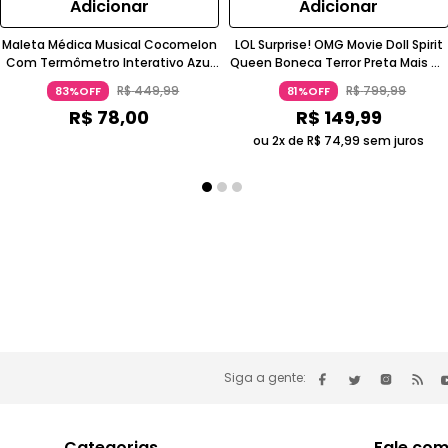
Adicionar
Adicionar
Maleta Médica Musical Cocomelon
LOL Surprise! OMG Movie Doll Spirit
Com Termômetro Interativo Azul
Queen Boneca Terror Preta Mais De
Claro Para 1 A 2 Anos Candide
14 Anos Candide
R$
449
,
99
R$
799
,
99
83%OFF
81%OFF
R$
78
,
00
R$
149
,
99
ou 2x de
R$
74
,
99
sem juros
Siga a gente:
Categorias
Fale com