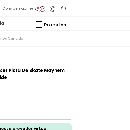
Convide e ganhe
da
Produtos
 Anos Candide
yset Pista De Skate Mayhem
ide
nosso provador virtual