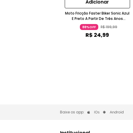
Adicionar
Moto Fricção Faster Biker Sonic Azul
E Preto A Partir De Três Anos
Candide
R$
199
,
99
88%OFF
R$
24
,
99
Baixe os app:
Institucional