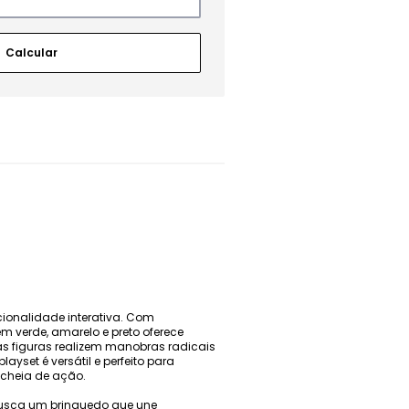
cionalidade interativa. Com
m verde, amarelo e preto oferece
s figuras realizem manobras radicais
yset é versátil e perfeito para
 cheia de ação.
 busca um brinquedo que une