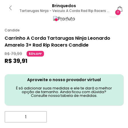
Brinquedos
Tartarugas Ninja - Veiculo A Corda Rad Rip Racers -
0
Leonardo
Candide
Carrinho A Corda Tartarugas Ninja Leonardo
Amarelo 3+ Rad Rip Racers Candide
R$
79
,
99
50%OFF
R$
39
,
91
Aproveite o nosso provador virtual
É só adicionar suas medidas e ele te dará a melhor
opção de tamanho. Ainda ficou com dúvida?
Consulte nossa tabela de medidas.