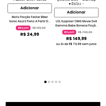
Adicionar
Adicionar
Moto Fricção Faster Biker
LO
Sonic Azul E Preto A Partir De
LOL Surprise! OMG Movie Doll
Ms 
Três Anos Candide
Gamma Babe Boneca Ficção
Ros
R$
199
,
99
88%OFF
Científica Roxo Metálico 5-7
R$
799
,
99
81%OFF
R$
24
,
99
Anos Candide
R$
149
,
99
ou
ou 2x de
R$
74
,
99
sem juros