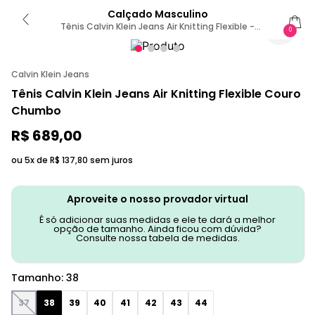
Calçado Masculino
Tênis Calvin Klein Jeans Air Knitting Flexible -
0
Chumbo 38
Calvin Klein Jeans
Tênis Calvin Klein Jeans Air Knitting Flexible Couro
Chumbo
R$
689
,
00
ou 5x de
R$
137
,
80
sem juros
Aproveite o nosso provador virtual
É só adicionar suas medidas e ele te dará a melhor
opção de tamanho. Ainda ficou com dúvida?
Consulte nossa tabela de medidas.
Tamanho
:
38
37
38
39
40
41
42
43
44