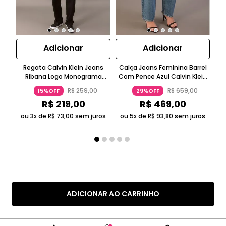
Adicionar
Adicionar
Regata Calvin Klein Jeans
Calça Jeans Feminina Barrel
Ca
Ribana Logo Monograma
Com Pence Azul Calvin Klein
Sk
Preto
Jeans
R$
259
,
00
R$
659
,
00
15%OFF
29%OFF
R$
219
,
00
R$
469
,
00
ou 3x de
R$
73
,
00
sem juros
ou 5x de
R$
93
,
80
sem juros
ADICIONAR AO CARRINHO