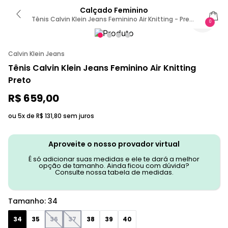
Calçado Feminino
Tênis Calvin Klein Jeans Feminino Air Knitting - Preto
0
34
Calvin Klein Jeans
Tênis Calvin Klein Jeans Feminino Air Knitting
Preto
R$
659
,
00
ou 5x de
R$
131
,
80
sem juros
Aproveite o nosso provador virtual
É só adicionar suas medidas e ele te dará a melhor
opção de tamanho. Ainda ficou com dúvida?
Consulte nossa tabela de medidas.
Tamanho
:
34
34
35
36
37
38
39
40