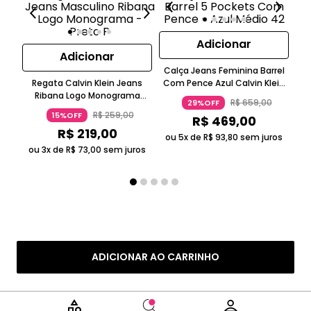
Adicionar
Adicionar
Calça Jeans Feminina Barrel
Regata Calvin Klein Jeans
Com Pence Azul Calvin Klein
Ca
Ribana Logo Monograma
Jeans
Sk
R$
659
,
00
29%OFF
Preto
R$
259
,
00
15%OFF
R$
469
,
00
R$
219
,
00
ou 5x de
R$
93
,
80
sem juros
ou 3x de
R$
73
,
00
sem juros
ADICIONAR AO CARRINHO