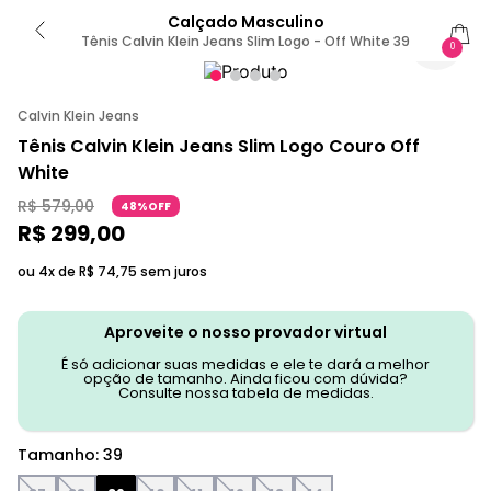
Calçado Masculino
Tênis Calvin Klein Jeans Slim Logo - Off White 39
0
Calvin Klein Jeans
Tênis Calvin Klein Jeans Slim Logo Couro Off
White
R$
579
,
00
48%OFF
R$
299
,
00
ou 4x de
R$
74
,
75
sem juros
Aproveite o nosso provador virtual
É só adicionar suas medidas e ele te dará a melhor
opção de tamanho. Ainda ficou com dúvida?
Consulte nossa tabela de medidas.
Tamanho
:
39