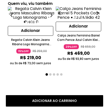
Quem viu, viu também
Adicionar
Adicionar
Calça Jeans Feminina Barrel
Regata Calvin Klein Jeans
Com Pence Azul Calvin Klein
Ca
Ribana Logo Monograma
Jeans
Sk
R$
659
,
00
29%OFF
Preto
R$
259
,
00
15%OFF
R$
469
,
00
R$
219
,
00
ou 5x de
R$
93
,
80
sem juros
ou 3x de
R$
73
,
00
sem juros
ADICIONAR AO CARRINHO