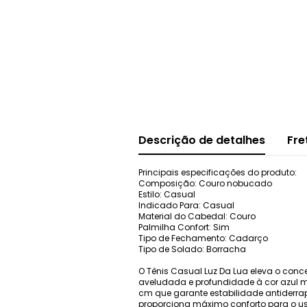
Descrição de detalhes
Fre
Principais especificações do produto:
Composição: Couro nobucado
Estilo: Casual
Indicado Para: Casual
Material do Cabedal: Couro
Palmilha Confort: Sim
Tipo de Fechamento: Cadarço
Tipo de Solado: Borracha
O Tênis Casual Luz Da Lua eleva o co
aveludada e profundidade à cor azul m
cm que garante estabilidade antiderr
proporciona máximo conforto para o uso