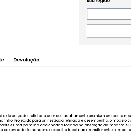
te
Devolução
nceito de calçado cotidiano com seu acabamento premium em couro nob
arinho. Projetado para unir estética refinada e desempenho, o modelo
apante e uma palmilha acolchoada focada na absorção de impacto. Sua
 prolongado, tornando-o a escolha ideal para transitar entre o trabalh