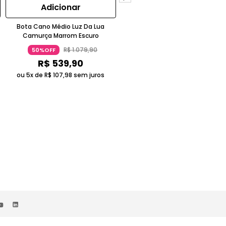
Adicionar
Adicionar
Bota Cano Médio Luz Da Lua
Tamanco Verona Luz Da Lua Salt
Camurça Marrom Escuro
Bloco Couro Envernizado Preto
R$
1
.
079
,
90
R$
599
,
90
50%OFF
50%OFF
R$
539
,
90
R$
299
,
90
ou 5x de
R$
107
,
98
sem juros
ou 4x de
R$
74
,
97
sem juros