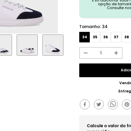
É só adicionar suas
opção de tamanh
Consulte no
Tamanho
:
34
34
35
36
37
38
Adici
Vendi
Entre