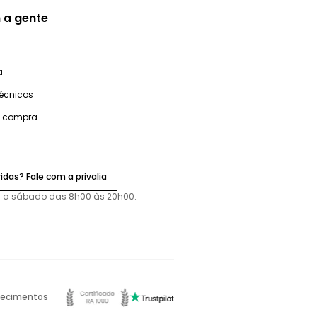
 a gente
a
técnicos
e compra
idas? Fale com a privalia
 a sábado das 8h00 às 20h00.
ecimentos