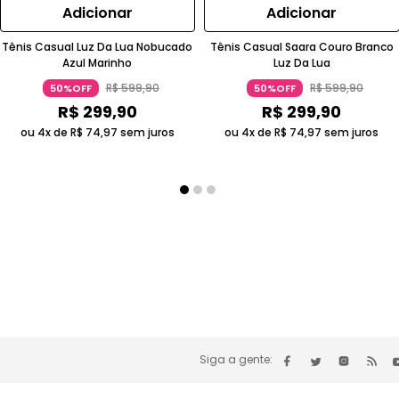
Adicionar
Adicionar
Tênis Casual Luz Da Lua Nobucado
Tênis Casual Saara Couro Branco
Azul Marinho
Luz Da Lua
R$
599
,
90
R$
599
,
90
50%OFF
50%OFF
R$
299
,
90
R$
299
,
90
ou 4x de
R$
74
,
97
sem juros
ou 4x de
R$
74
,
97
sem juros
Siga a gente: