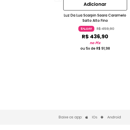
Adicionar
Luz Da Lua Scarpin Saara Caramelo
Salto Alto Fino
R$
459
,
90
5%OFF
R$
436
,
90
no Pix
ou 5x de
R$
91
,
98
Baixe os app: