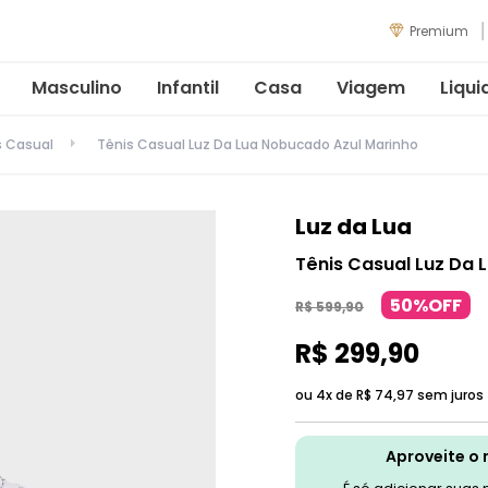
Premium
Masculino
Infantil
Casa
Viagem
Liqui
s Casual
Tênis Casual Luz Da Lua Nobucado Azul Marinho
Luz da Lua
Tênis Casual Luz Da 
50%OFF
R$
599
,
90
R$
299
,
90
ou 4x de
R$
74
,
97
sem juros
Aproveite o 