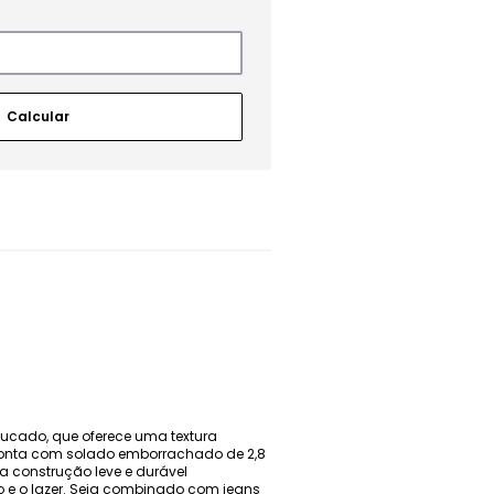
ucado, que oferece uma textura
 conta com solado emborrachado de 2,8
 construção leve e durável
o e o lazer. Seja combinado com jeans