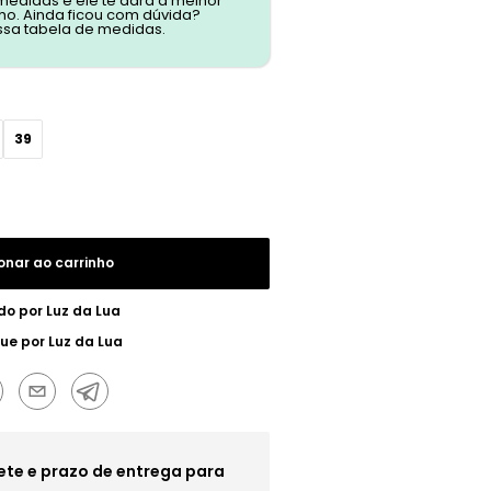
 medidas e ele te dará a melhor
o. Ainda ficou com dúvida?
ssa tabela de medidas.
39
onar ao carrinho
do por
Luz da Lua
gue por
Luz da Lua