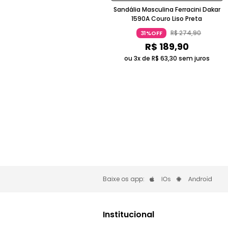
Sandália Masculina Ferracini Dakar
1590A Couro Liso Preta
R$
274
,
90
31%OFF
R$
189
,
90
ou 3x de
R$
63
,
30
sem juros
Baixe os app:
Institucional