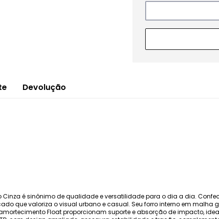
te
Devolução
so Cinza é sinônimo de qualidade e versatilidade para o dia a dia. Conf
do que valoriza o visual urbano e casual. Seu forro interno em malha g
e amortecimento Float proporcionam suporte e absorção de impacto, id