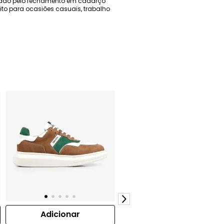
ntado pelo fechamento em cadarço
feito para ocasiões casuais, trabalho
Adicionar
Adicionar