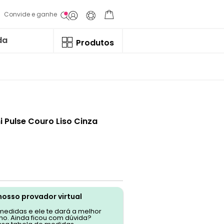
Convide e ganhe
da
Produtos
i Pulse Couro Liso Cinza
nosso provador virtual
 medidas e ele te dará a melhor
o. Ainda ficou com dúvida?