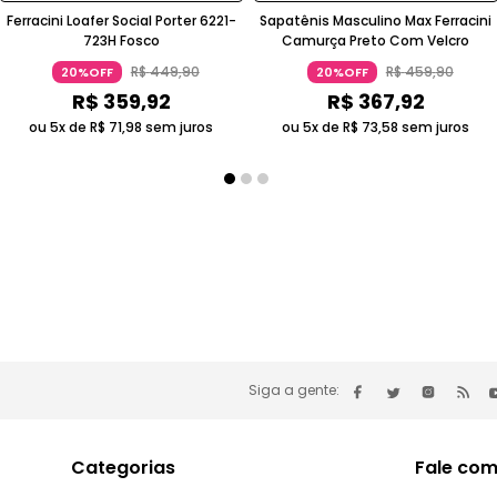
Ferracini Loafer Social Porter 6221-
Sapatênis Masculino Max Ferracini
723H Fosco
Camurça Preto Com Velcro
R$
449
,
90
R$
459
,
90
20%OFF
20%OFF
R$
359
,
92
R$
367
,
92
ou 5x de
R$
71
,
98
sem juros
ou 5x de
R$
73
,
58
sem juros
Siga a gente:
Categorias
Fale com