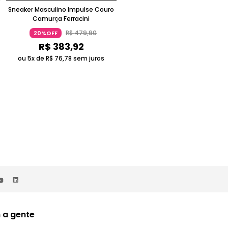
Sneaker Masculino Impulse Couro
Sneaker Ferracini Logan 9320-67
Camurça Ferracini
Couro Camurça Branco
R$
479
,
90
R$
419
,
90
20%OFF
20%OFF
R$
383
,
92
R$
335
,
92
ou 5x de
R$
76
,
78
sem juros
ou 5x de
R$
67
,
18
sem juros
 a gente