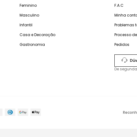
Feminino
F.A.C
Masculino
Minha cont
Infantil
Problemas 
Casa e Decoração
Processo d
Gastronomia
Pedidos
Dúv
De segunda
Reconh