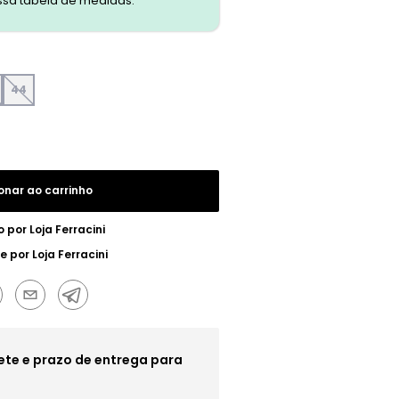
ssa tabela de medidas.
44
onar ao carrinho
o por
Loja Ferracini
e por
Loja Ferracini