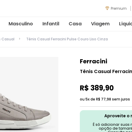
Premium
Masculino
Infantil
Casa
Viagem
Liqui
s Casual
Tênis Casual Ferracini Pulse Couro Liso Cinza
Ferracini
Tênis Casual Ferracin
R$
389
,
90
ou 5x de
R$
77
,
98
sem juros
Aproveite o 
É só adicionar suas
opção de tamanh