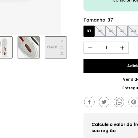
Consulte no
Tamanho
:
37
37
38
39
41
43
Adici
Vendid
Entregu