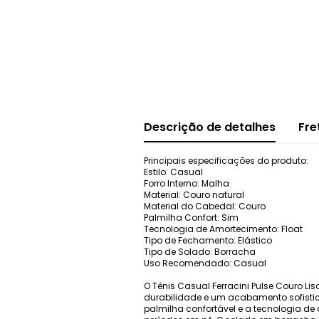
Descrição de detalhes
Fre
Principais especificações do produto:
Estilo: Casual
Forro Interno: Malha
Material: Couro natural
Material do Cabedal: Couro
Palmilha Confort: Sim
Tecnologia de Amortecimento: Float
Tipo de Fechamento: Elástico
Tipo de Solado: Borracha
Uso Recomendado: Casual
O Tênis Casual Ferracini Pulse Couro Li
durabilidade e um acabamento sofistica
palmilha confortável e a tecnologia d